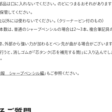
の部品は口に入れないでください。のどにつまるおそれがあります
保管してください。
去以外には使わないでください。（クリーナーピン付のもの）
本数は、普通のシャープペンシルの場合は2～3本、複合筆記具
際、外部から強い力が加わるとペン先が曲がる場合がございます
行うと、消しゴムが「芯タンク(芯を補充する筒)」に入り込んで
。
情報 シャープペンシル編
」もご参照ください。
る
ご
質
問