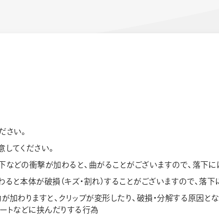
ーン 限定
アートクレヨン
くるりら
ださい。
sign
意してください。
下などの衝撃が加わると、曲がることがございますので、落下に
わると本体が破損（キズ・割れ）することがございますので、落下
が加わりますと、クリップが変形したり、破損・分解する原因とな
ノートなどに挟んだりする行為