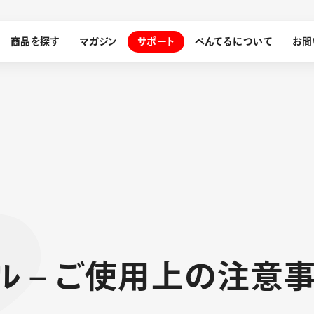
商品を探す
マガジン
サポート
ぺんてるについて
お問
探す
ぺんてるについて
ン
サインペン
オレンズ
メッセージ
採用情報
筆）
ル
–
ご
使
用
上
の
注
意
運営会社