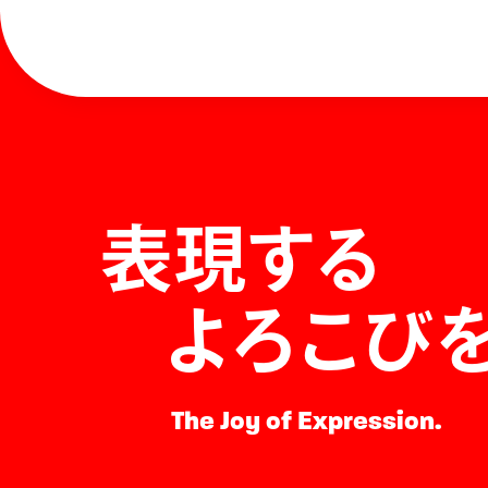
表現する
よろこび
The Joy of Expression.