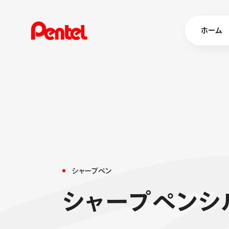
ホーム
商品を
ボールペン
ペン
マーカー
シャープペ
エナージェル
シ
ャ
ー
プ
ペ
ン
消し具
ブラッシュ（
シ
ャ
ー
プ
ペ
ン
シ
画材
その他