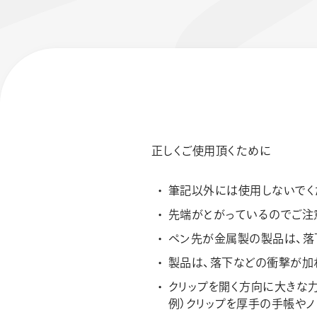
正しくご使用頂くために
フローチュ
筆記以外には使用しないでく
Skyly De
先端がとがっているのでご注
ペン先が金属製の製品は、落
製品は、落下などの衝撃が加
クリップを開く方向に大きな力
例）クリップを厚手の手帳や