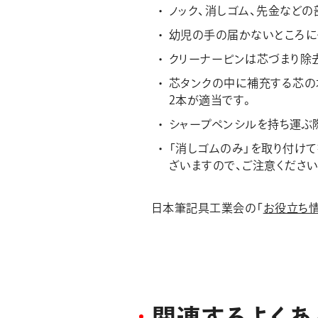
ノック、消しゴム、先金など
幼児の手の届かないところに
クリーナーピンは芯づまり除
芯タンクの中に補充する芯の
2本が適当です。
シャープペンシルを持ち運ぶ
「消しゴムのみ」を取り付けて
ざいますので、ご注意ください
日本筆記具工業会の「
お役立ち
関
連
す
る
よ
く
あ