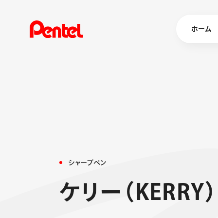
ホーム
商品を
ボールペン
ペン
マーカー
シャープペ
エナージェル
シ
ャ
ー
プ
ペ
ン
消し具
ブラッシュ（
ケ
リ
ー
（
K
E
R
R
Y
）
画材
その他