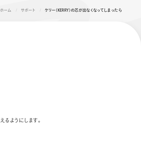
ホーム
サポート
ケリー（KERRY）の芯が出なくなってしまったら
エナージェル コハレ
スマッシュ 限定 ダイヤ
モンドメタリックカラ
ーズ
えるようにします。