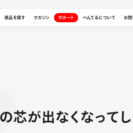
商品を探す
マガジン
サポート
ぺんてるについて
お問
探す
ぺんてるについて
ン
サインペン
オレンズ
メッセージ
採用情報
筆）
の
芯
が
出
な
く
な
っ
て
し
運営会社