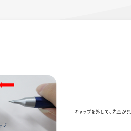
ーン 限定
アートクレヨン
くるりら
sign
キャップを外して、先金が見