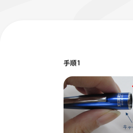
手順1
フローチュ
Skyly De