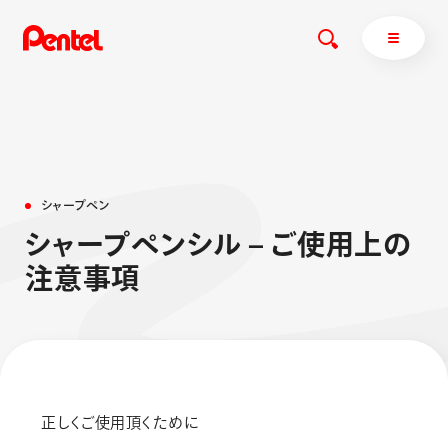
商品を探す
シ
ャ
ー
プ
ペ
ン
商品を探すトップ
シ
ャ
ー
プ
ペ
ン
シ
ル
–
ご
使
用
上
の
ボールペン
注
意
事
項
ぺんてるについて
ペン
エナージェル
サインペン
オレンズ
マーカー
ぺんてるについてトップ
シャープペン
メッセージ
消し具
採用情報
正しくご使用頂くために
ブラッシュ（筆）
運営会社