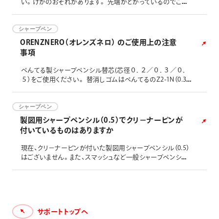
い。けがのおそれがあります。 先端がとがっているのでご注
意してください。 消しゴム、クリーナーピンなどの部品は口
に入れないでください。のどにつまるおそれがあります。 幼
児の手の届かないところにおいてください。 芯づまり解消の
シャープペン
ためにペン先を分解する際は、細かい部品の紛失にご注意く
ORENZNERO（オレンズネロ） のご使用上の注意
ださい。
事項
ぺんてる製シャープペンシル替芯(芯径０．２／０．３／０．
５）をご使用ください。 替消しゴムはぺんてるのZ2-1N（0.3、
0.5の場合）、PPE-2（0.2の場合、クリーナーピン付き）をご使用
ください。
シャープペン
製図用シャープペンシル（0.5）でクリ－ナーピンが
付いているものはありますか
現在、クリ－ナーピンが付いた製図用シャープペンシル（0.5）
はございません。また、スマッシュなど一般シャープペンシル
にもクリ－ナーピンは付いておりません。
サポートトップへ