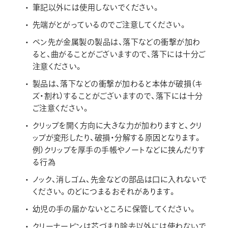
画材
筆記以外には使用しないでください。
その他
先端がとがっているのでご注意してください。
ペン先が金属製の製品は、落下などの衝撃が加わ
ると、曲がることがございますので、落下には十分ご
注意ください。
製品は、落下などの衝撃が加わると本体が破損（キ
ズ・割れ）することがございますので、落下には十分
ご注意ください。
クリップを開く方向に大きな力が加わりますと、クリ
ップが変形したり、破損・分解する原因となります。
例）クリップを厚手の手帳やノートなどに挟んだりす
る行為
ノック、消しゴム、先金などの部品は口に入れないで
ください。のどにつまるおそれがあります。
幼児の手の届かないところに保管してください。
クリーナーピンは芯づまり除去以外には使わないで