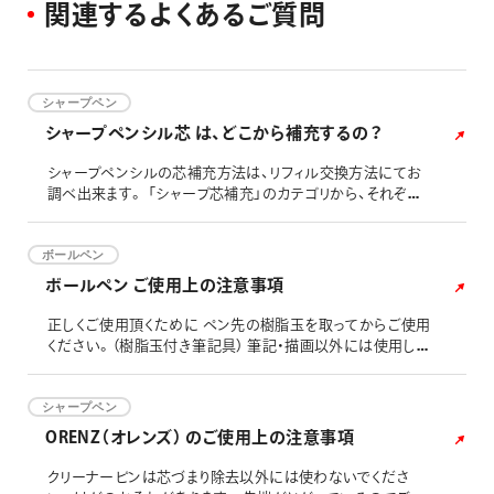
関
連
す
る
よ
く
あ
る
ご
質
問
シャープペン
シャープペンシル芯 は、どこから補充するの？
シャープペンシルの芯補充方法は、リフィル交換方法にてお
調べ出来ます。 「シャープ芯補充」のカテゴリから、それぞれ
お使い頂いているシャープペンシルをお探しください。
ボールペン
ボールペン ご使用上の注意事項
正しくご使用頂くために ペン先の樹脂玉を取ってからご使用
ください。（樹脂玉付き筆記具） 筆記・描画以外には使用しな
いでください。 上向きでの筆記は、書けなくなったり、インキ
洩れの原因となります。 ペンを強く振ったり、落としたりしま
すとインキ吹き出しの原因となります。 携帯、保管時は必ず
シャープペン
ペン先を収納してください。（ノック式） ご使用後は必ずカチ
ORENZ（オレンズ） のご使用上の注意事項
ッと音がするまでキャップをしめてください。（キャップ式
クリーナーピンは芯づまり除去以外には使わないでくださ