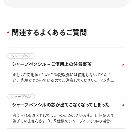
関
連
す
る
よ
く
あ
る
ご
質
問
シャープペン
シャープペンシル – ご使用上の注意事項
正しくご使用頂くために 筆記以外には使用しないでくださ
い。 先端がとがっているのでご注意してください。 ペン先が
金属製の製品は、落下などの衝撃が加わると、曲がることが
ございますので、落下には十分ご注意ください。 製品は、落
下などの衝撃が加わると本体が破損（キズ・割れ）することが
シャープペン
ございますので、落下には十分ご注意ください。 クリップを開
シャープペンシルの芯が出てこなくなってしまった
く方向に大きな力が加わりますと、クリップが変形したり、破
損・分
考えられる原因として、以下の点がございます。 1. 芯が入り
過ぎていませんか。 ０．５仕様のシャープペンシルの場合、
芯タンクの中に補充する芯の本数は、普通のシャープペンシ