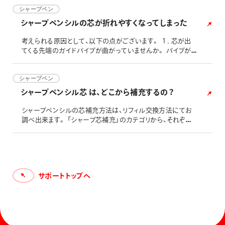
ルの場合は2～3本、複合筆記具の場合のシャープペンシル
は、1～2本が適当です。 芯を入れ過ぎますと、芯タンクの中
シャープペン
で芯同士が競ってしまい動きにくくなり、芯が出てこなくなっ
シャープペンシルの芯が折れやすくなってしまった
てしまいます。０．７仕様芯や０．９仕様芯のような太い芯で
は１～
考えられる原因として、以下の点がございます。 １．芯が出
てくる先端のガイドパイプが曲がっていませんか。 パイプが
曲がっていると、芯が折れやすくなります。 上記の場合、部品
交換が必要と思われます。 こちら(「各種 部品購入につい
て」)をご確認の上、購入についてご検討ください。 ２．芯の
シャープペン
出の長さが長くなっておりませんか。 芯を出し過ぎますと、芯
シャープペンシル芯 は、どこから補充するの？
が折れやすくなってしまいます。使用当初は２ノックで芯を出
し
シャープペンシルの芯補充方法は、リフィル交換方法にてお
調べ出来ます。 「シャープ芯補充」のカテゴリから、それぞれ
お使い頂いているシャープペンシルをお探しください。
サポートトップへ