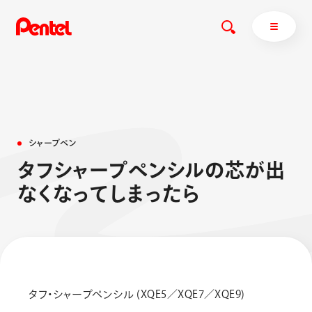
商品を探す
シ
ャ
ー
プ
ペ
ン
商品を探すトップ
タ
フ
シ
ャ
ー
プ
ペ
ン
シ
ル
の
芯
が
出
ボールペン
な
く
な
っ
て
し
ま
っ
た
ら
ぺんてるについて
ペン
エナージェル
サインペン
オレンズ
マーカー
ぺんてるについてトップ
シャープペン
メッセージ
消し具
採用情報
タフ・シャープペンシル (XQE5／XQE7／XQE9)
ブラッシュ（筆）
運営会社