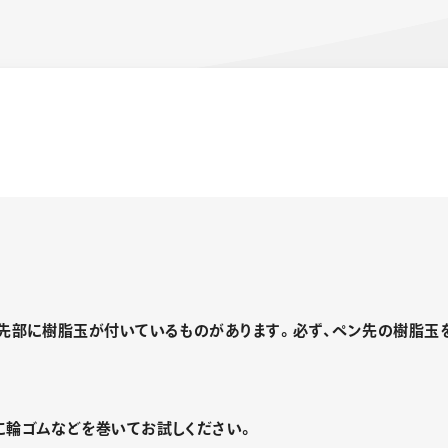
ーン 限定
アートクレヨン
くるりら
sign
ン先部に樹脂玉が付いているものがあります。必ず、ペン先の樹脂玉
に輪ゴムなどを巻いてお試しください。