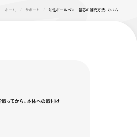
ホーム
サポート
油性ボールペン 替芯の補充方法- カルム
エナージェル コハレ
スマッシュ 限定 ダイヤ
モンドメタリックカラ
ーズ
を取ってから、本体への取付け