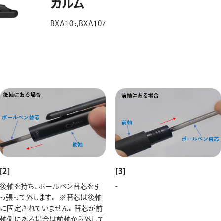
カルム
BXA105,BXA107
[3]
[2]
-
後軸を持ち、ボールペン替芯を引
っ張って外します。 ※替芯は後軸
に固定されていません。替芯が前
軸側にある場合は前軸から外して