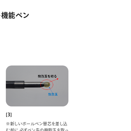
多機能ペン
[3]
※新しいボールペン替芯を差し込
む前に 必ずペン先の樹脂玉を取っ