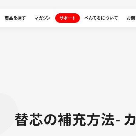
商品を探す
マガジン
サポート
ぺんてるについて
お問
探す
ぺんてるについて
ン
サインペン
オレンズ
メッセージ
採用情報
筆）
ン
替
芯
の
補
充
方
法
-
運営会社