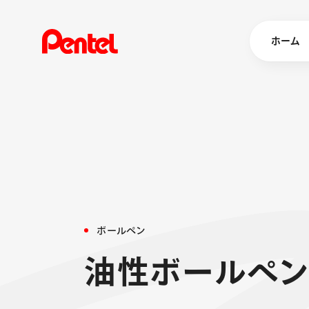
ホーム
商品を
ボールペン
ペン
マーカー
シャープペ
エナージェル
ボ
ー
ル
ペ
ン
消し具
ブラッシュ（
油
性
ボ
ー
ル
ペ
画材
その他