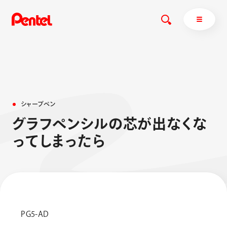
商品を探す
シ
ャ
ー
プ
ペ
ン
商品を探すトップ
グ
ラ
フ
ペ
ン
シ
ル
の
芯
が
出
な
く
な
ボールペン
っ
て
し
ま
っ
た
ら
ぺんてるについて
ペン
エナージェル
サインペン
オレンズ
マーカー
ぺんてるについてトップ
シャープペン
メッセージ
消し具
採用情報
PG5-AD
ブラッシュ（筆）
運営会社