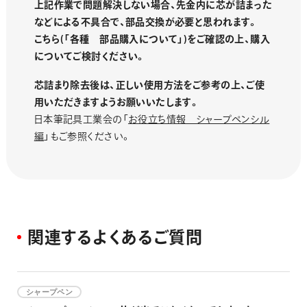
上記作業で問題解決しない場合、先金内に芯が詰まった
などによる不具合で、部品交換が必要と思われます。
こちら(「各種 部品購入について」)をご確認の上、購入
についてご検討ください。
芯詰まり除去後は、正しい使用方法をご参考の上、ご使
用いただきますようお願いいたします。
日本筆記具工業会の「
お役立ち情報 シャープペンシル
編
」もご参照ください。
関
連
す
る
よ
く
あ
る
ご
質
問
シャープペン