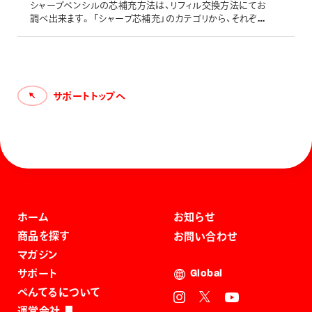
損・分
シャープペンシルの芯補充方法は、リフィル交換方法にてお
調べ出来ます。 「シャープ芯補充」のカテゴリから、それぞれ
お使い頂いているシャープペンシルをお探しください。
サポートトップへ
ホーム
お知らせ
商品を探す
お問い合わせ
マガジン
サポート
Global
ぺんてるについて
運営会社