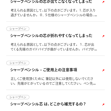
シャープペンシルの芯が出てこなくなってしまった
考えられる原因として、以下の点がございます。 1. 芯が入り
過ぎていませんか。 ０．５仕様のシャープペンシルの場合、
芯タンクの中に補充する芯の本数は、普通のシャープペンシ
ルの場合は2～3本、複合筆記具の場合のシャープペンシル
は、1～2本が適当です。 芯を入れ過ぎますと、芯タンクの中
シャープペン
で芯同士が競ってしまい動きにくくなり、芯が出てこなくなっ
シャープペンシルの芯が折れやすくなってしまった
てしまいます。０．７仕様芯や０．９仕様芯のような太い芯で
は１～
考えられる原因として、以下の点がございます。 １．芯が出
てくる先端のガイドパイプが曲がっていませんか。 パイプが
曲がっていると、芯が折れやすくなります。 上記の場合、部品
交換が必要と思われます。 こちら(「各種 部品購入につい
て」)をご確認の上、購入についてご検討ください。 ２．芯の
シャープペン
出の長さが長くなっておりませんか。 芯を出し過ぎますと、芯
シャープペンシル – ご使用上の注意事項
が折れやすくなってしまいます。使用当初は２ノックで芯を出
し
正しくご使用頂くために 筆記以外には使用しないでくださ
い。 先端がとがっているのでご注意してください。 ペン先が
金属製の製品は、落下などの衝撃が加わると、曲がることが
ございますので、落下には十分ご注意ください。 製品は、落
下などの衝撃が加わると本体が破損（キズ・割れ）することが
シャープペン
ございますので、落下には十分ご注意ください。 クリップを開
シャープペンシル芯 は、どこから補充するの？
く方向に大きな力が加わりますと、クリップが変形したり、破