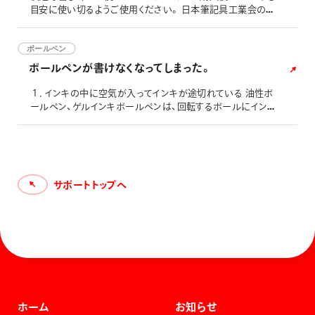
目安に使い切るようご使用ください。 日本筆記具工業会の
「お役立ち情報 ボールペン編」もご参照ください。
ボールペン
ボールペンが書けなくなってしまった。
１．インキの中に空気が入ってインキが途切れている 油性ボ
ールペン、ゲルインキボールペンは、回転するボールにイン
キが付着することによりインキが紙に転写されます。ペン先
を下向きにして書いた時、インキは重力によって下に下がり
ボールとペン先先端の隙間に入り込んで隙間を塞いでいま
す。 そのため、ペン先を下に向けて筆記している時は問題あ
りませんが、例えば手に持った手帳に筆記したときや壁にか
サポートトップへ
けたカレンダーに書き
ホーム
お知らせ