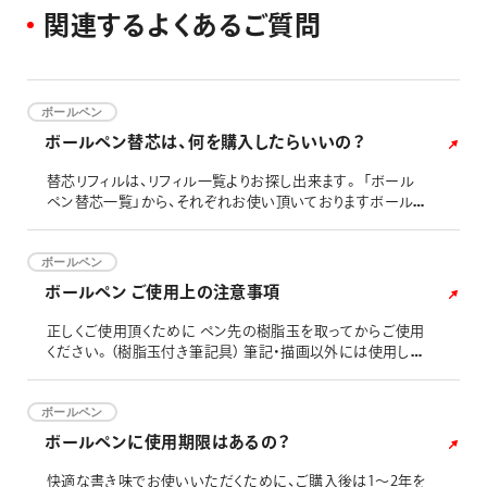
関
連
す
る
よ
く
あ
る
ご
質
問
ボールペン
ボールペン替芯は、何を購入したらいいの？
替芯リフィルは、リフィル一覧よりお探し出来ます。 「ボール
ペン替芯一覧」から、それぞれお使い頂いておりますボール
ペンをお探しください。
ボールペン
ボールペン ご使用上の注意事項
正しくご使用頂くために ペン先の樹脂玉を取ってからご使用
ください。（樹脂玉付き筆記具） 筆記・描画以外には使用しな
いでください。 上向きでの筆記は、書けなくなったり、インキ
洩れの原因となります。 ペンを強く振ったり、落としたりしま
すとインキ吹き出しの原因となります。 携帯、保管時は必ず
ボールペン
ペン先を収納してください。（ノック式） ご使用後は必ずカチ
ボールペンに使用期限はあるの？
ッと音がするまでキャップをしめてください。（キャップ式
快適な書き味でお使いいただくために、ご購入後は1～2年を