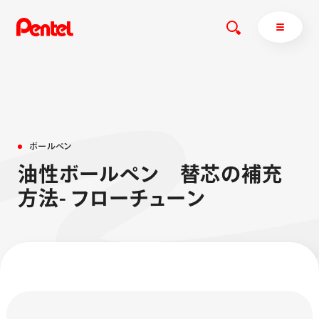
商品を探す
ボ
ー
ル
ペ
ン
商品を探すトップ
油
性
ボ
ー
ル
ペ
ン
替
芯
の
補
充
ボールペン
方
法
-
フ
ロ
ー
チ
ュ
ー
ン
ぺんてるについて
ペン
エナージェル
サインペン
オレンズ
マーカー
ぺんてるについてトップ
シャープペン
メッセージ
消し具
採用情報
ブラッシュ（筆）
運営会社