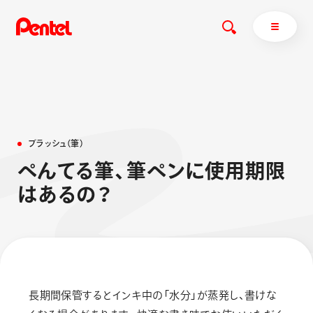
商品を探す
ブ
ラ
ッ
シ
ュ
（
筆
）
商品を探すトップ
ぺ
ん
て
る
筆
、
筆
ペ
ン
に
使
用
期
限
ボールペン
は
あ
る
の
？
ぺんてるについて
ペン
エナージェル
サインペン
オレンズ
マーカー
ぺんてるについてトップ
シャープペン
メッセージ
消し具
採用情報
長期間保管するとインキ中の「水分」が蒸発し、書けな
ブラッシュ（筆）
運営会社