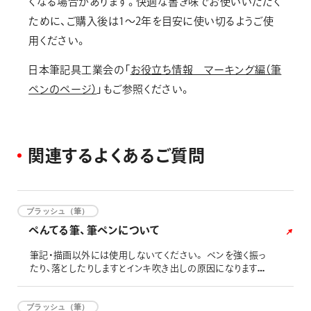
くなる場合があります。快適な書き味でお使いいただく
画材
ために、ご購入後は1～2年を目安に使い切るようご使
その他
用ください。
日本筆記具工業会の「
お役立ち情報 マーキング編（筆
ペンのページ）
」もご参照ください。
関
連
す
る
よ
く
あ
る
ご
質
問
ブラッシュ（筆）
ぺんてる筆、筆ペンについて
筆記・描画以外には使用しないてください。 ペンを強く振っ
たり、落としたりしますとインキ吹き出しの原因になりますの
でお避けください。 コート紙等浸透の遅い紙に書いた場合、
筆跡の乾燥が遅くなり、手が汚れたり、重ねた場合、紙が汚れ
ることがありますのでご注意ください。 表装等に使用される
ブラッシュ（筆）