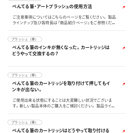
場合は、顔料インキの製品（蛍光顔料を除く）をご使用下さ
ぺんてる筆・アートブラッシュの使用方法
い。 衣類にインキがつきますと落ちませんので、取り扱いに
は十分に注
ご注意事項についてはこちらのページをご覧ください。 製品
ラインナップ及び各特長は『商品紹介ページ』をご参照くださ
い。
ブラッシュ（筆）
ぺんてる筆のインキが無くなった。カートリッジは
どうやって交換するの？
ブラッシュ（筆）
ぺんてる筆のカートリッジを取り付けて押してもイ
ンキが出ない。
ご使用出来る状態にすることは大変難しい状況でございま
す。新しい製品本体のご購入をご検討ください。 製品ライン
ナップ及び各特長は『商品紹介ページ』をご参照ください。
ブラッシュ（筆）
ぺんてる筆のカートリッジはどうやって取り付ける