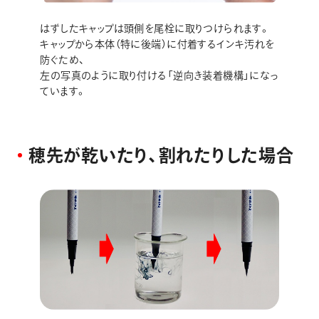
はずしたキャップは頭側を尾栓に取りつけられます。
キャップから本体（特に後端）に付着するインキ汚れを
防ぐため、
左の写真のように取り付ける「逆向き装着機構」になっ
ています。
穂
先
が
乾
い
た
り
、
割
れ
た
り
し
た
場
合