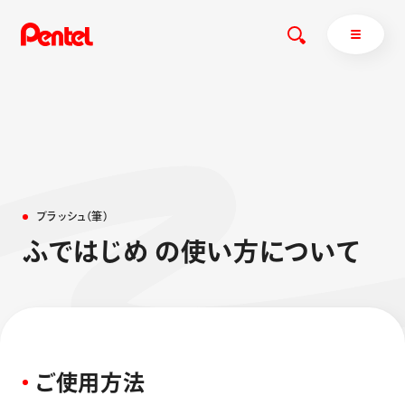
商品を探す
商品を探すトップ
ブ
ラ
ッ
シ
ュ
（
筆
）
ボールペン
ふ
で
は
じ
め
の
使
い
方
に
つ
い
て
ぺんてるについて
ペン
エナージェル
サインペン
オレンズ
マーカー
ぺんてるについてトップ
シャープペン
メッセージ
消し具
採用情報
ご
使
用
方
法
ブラッシュ（筆）
運営会社