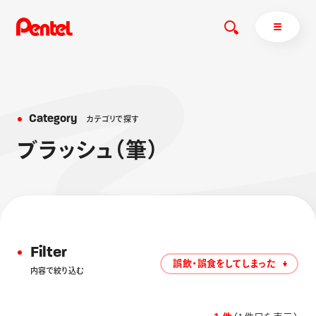
C
a
t
e
g
o
r
y
カ
テ
ゴ
リ
で
探
す
商品を探す
ブ
ラ
ッ
シ
ュ
（
筆
）
商品を探すトップ
ボールペン
ぺんてるについて
ペン
エナージェル
サインペン
オレンズ
マーカー
ぺんてるについてトップ
Filter
シャープペン
メッセージ
誤飲・誤食をしてしまった
内容で絞り込む
消し具
採用情報
ブラッシュ（筆）
運営会社