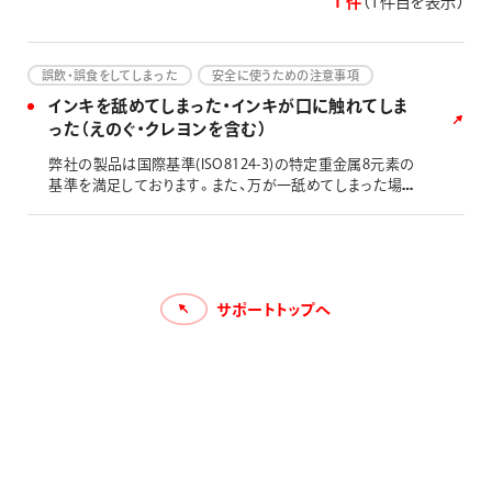
1 件
（1件目を表示）
画材
その他
誤飲・誤食をしてしまった
安全に使うための注意事項
インキを舐めてしまった・インキが口に触れてしま
った（えのぐ・クレヨンを含む）
弊社の製品は国際基準(ISO8124-3)の特定重金属8元素の
基準を満足しております。また、万が一舐めてしまった場合
でも、過去に重篤な症状が出たという報告はございませ
ん。しばらく様子を見て、普段と違う症状がある場合には、
医師へご相談ください。 なお、食品向けの製品ではござい
ませんので、口に触れる可能性のある用途にはお薦めして
おりません。 非推奨の筆記対象：食器 布巾 食品用ラッ
サポートトップへ
プフィルム など