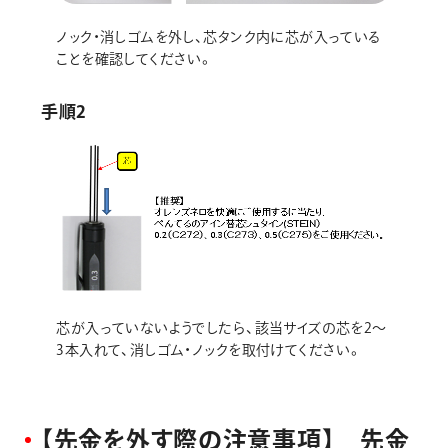
ノック・消しゴムを外し、芯タンク内に芯が入っている
ことを確認してください。
手順2
芯が入っていないようでしたら、該当サイズの芯を2～
3本入れて、消しゴム・ノックを取付けてください。
【
先
金
を
外
す
際
の
注
意
事
項
】
先
金