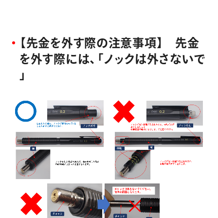
【
先
金
を
外
す
際
の
注
意
事
項
】
先
金
を
外
す
際
に
は
、
「
ノ
ッ
ク
は
外
さ
な
い
で
」