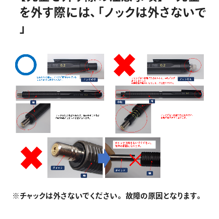
を
外
す
際
に
は
、
「
ノ
ッ
ク
は
外
さ
な
い
で
」
※チャックは外さないでください。 故障の原因となります。