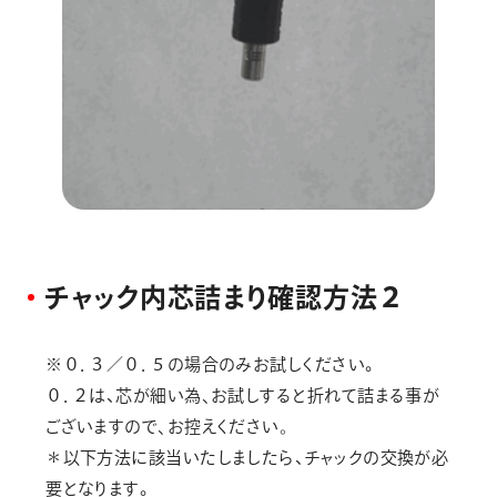
チ
ャ
ッ
ク
内
芯
詰
ま
り
確
認
方
法
２
※０．３／０．５の場合のみお試しください。
０．２は、芯が細い為､お試しすると折れて詰まる事が
ございますので､お控えください｡
＊以下方法に該当いたしましたら、チャックの交換が必
要となります。