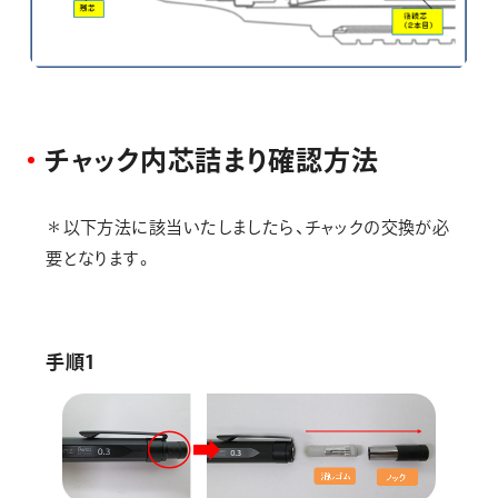
チ
ャ
ッ
ク
内
芯
詰
ま
り
確
認
方
法
＊以下方法に該当いたしましたら、チャックの交換が必
要となります。
手順1