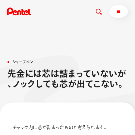
商品を探す
シ
ャ
ー
プ
ペ
ン
商品を探すトップ
先
金
に
は
芯
は
詰
ま
っ
て
い
な
い
が
ボールペン
、
ノ
ッ
ク
し
て
も
芯
が
出
て
こ
な
い
。
ぺんてるについて
ペン
エナージェル
サインペン
オレンズ
マーカー
ぺんてるについてトップ
シャープペン
メッセージ
消し具
採用情報
チャック内に芯が詰まったものと考えられます。
ブラッシュ（筆）
運営会社