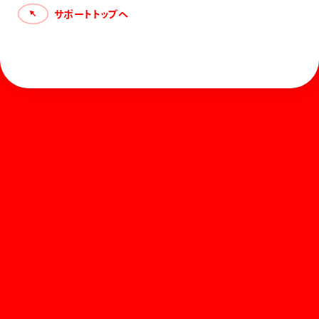
サポートトップへ
ホーム
お知らせ
商品を探す
お問い合わせ
マガジン
サポート
Global
ぺんてるについて
運営会社
個人情報取り扱いについて
知的財産権について