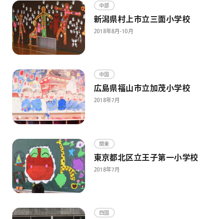
画材
中部
新潟県村上市立三面小学校
その他
2018年8月-10月
中国
広島県福山市立加茂小学校
2018年7月
関東
東京都北区立王子第一小学校
2018年7月
四国