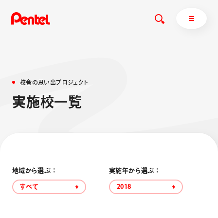
校
舎
の
思
い
出
プ
ロ
ジ
ェ
ク
ト
商品を探す
実
施
校
一
覧
商品を探すトップ
ボールペン
ぺんてるについて
ペン
エナージェル
サインペン
オレンズ
マーカー
ぺんてるについてトップ
地域から選ぶ ：
実施年から選ぶ ：
シャープペン
メッセージ
すべて
2018
消し具
採用情報
ブラッシュ（筆）
運営会社