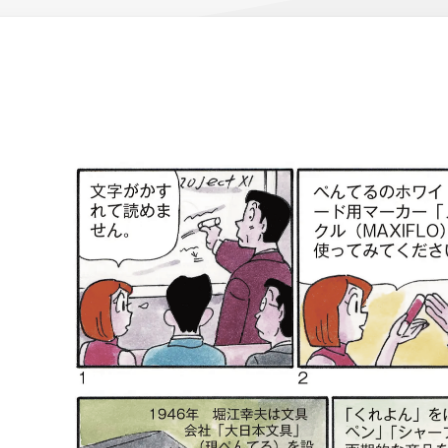
ーン 限定
アートクレヨン
くるりら
sign