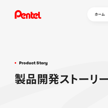
ホーム
商品を
ボールペン
P
r
o
d
u
c
t
S
t
o
r
y
ペン
マーカー
製
品
開
発
ス
ト
ー
リ
シャープペ
エナージェル
消し具
ブラッシュ（
画材
その他