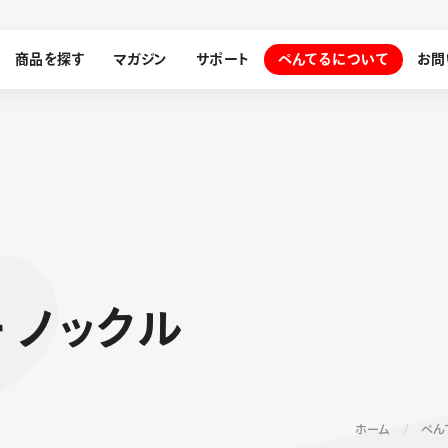
商品を探す
マガジン
サポート
ぺんてるについて
お問
探す
ぺんてるについて
ー
ノ
ッ
ク
ル
ン
サインペン
オレンズ
メッセージ
採用情報
筆）
運営会社
ホーム
ぺん