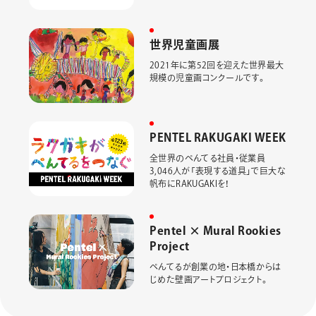
世
界
児
童
画
展
2021年に第52回を迎えた世界最大
規模の児童画コンクールです。
P
E
N
T
E
L
R
A
K
U
G
A
K
I
W
E
E
K
全世界のぺんてる社員・従業員
3,046人が「表現する道具」で巨大な
帆布にRAKUGAKIを！
P
e
n
t
e
l
×
M
u
r
a
l
R
o
o
k
i
e
s
P
r
o
j
e
c
t
ぺんてるが創業の地・日本橋からは
じめた壁画アートプロジェクト。