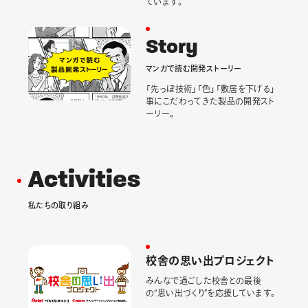
ています。
S
t
o
r
y
マ
ン
ガ
で
読
む
開
発
ス
ト
ー
リ
ー
「先っぽ技術」「色」「敷居を下げる」
事にこだわってきた製品の開発スト
ーリー。
A
c
t
i
v
i
t
i
e
s
私
た
ち
の
取
り
組
み
校
舎
の
思
い
出
プ
ロ
ジ
ェ
ク
ト
みんなで過ごした校舎との最後
の“思い出づくり”を応援しています。