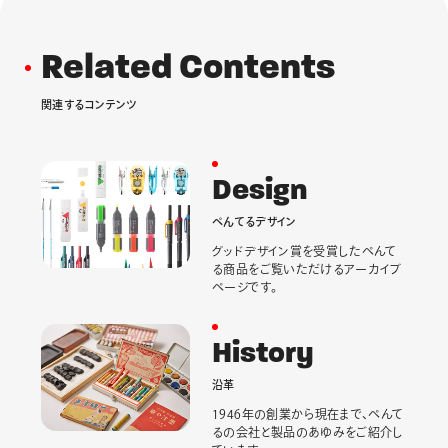
R
e
l
a
t
e
d
C
o
n
t
e
n
t
s
関
連
す
る
コ
ン
テ
ン
ツ
D
e
s
i
g
n
ぺ
ん
て
る
デ
ザ
イ
ン
グッドデザイン賞を受賞したぺんて
る商品をご覧いただけるアーカイブ
ページです。
H
i
s
t
o
r
y
沿
革
1946年の創業から現在まで、ぺんて
るの会社と製品のあゆみをご紹介し