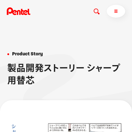
P
r
o
d
u
c
t
S
t
o
r
y
商品を探す
製
品
開
発
ス
ト
ー
リ
ー
シ
ャ
ー
プ
商品を探すトップ
ボールペン
用
替
芯
ぺんてるについて
ペン
エナージェル
サインペン
オレンズ
マーカー
ぺんてるについてトップ
シャープペン
メッセージ
消し具
採用情報
ブラッシュ（筆）
運営会社