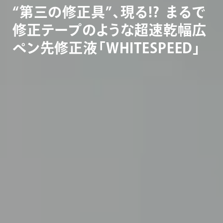
“
第
三
の
修
正
具
”
、
現
る
!
?
ま
る
で
修
正
テ
ー
プ
の
よ
う
な
超
速
乾
幅
広
ペ
ン
先
修
正
液
「
W
H
I
T
E
S
P
E
E
D
」