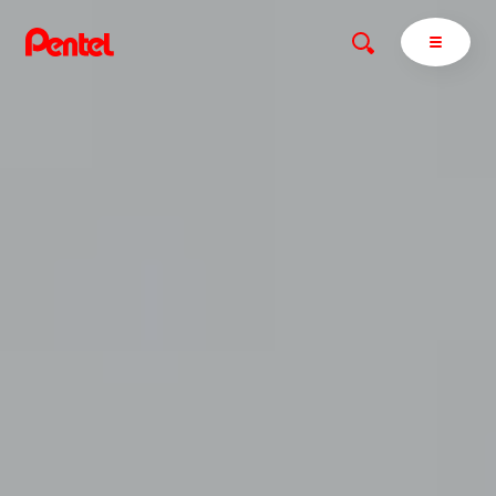
商品を探す
商品を探すトップ
ボールペン
ぺんてるについて
ペン
エナージェル
サインペン
オレンズ
マーカー
ぺんてるについてトップ
シャープペン
メッセージ
消し具
採用情報
ブラッシュ（筆）
運営会社