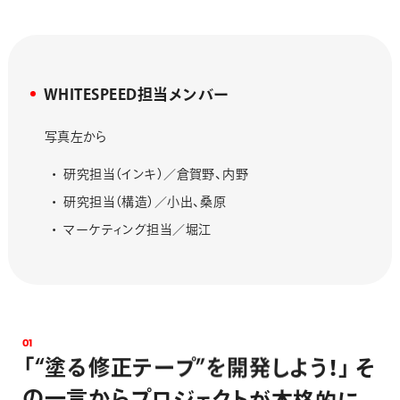
WHITESPEED担当メンバー
写真左から
研究担当（インキ）／倉賀野、内野
研究担当（構造）／小出、桑原
マーケティング担当／堀江
0
1
「
“
塗
る
修
正
テ
ー
プ
”
を
開
発
し
よ
う
！
」
そ
の
一
言
か
ら
プ
ロ
ジ
ェ
ク
ト
が
本
格
的
に