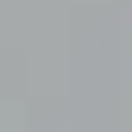
画材
その他