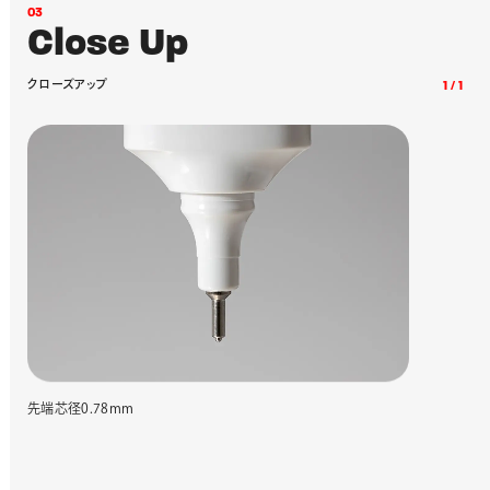
0
3
C
l
o
s
e
U
p
ク
ロ
ー
ズ
ア
ッ
プ
1
/
1
先端芯径0.78mm