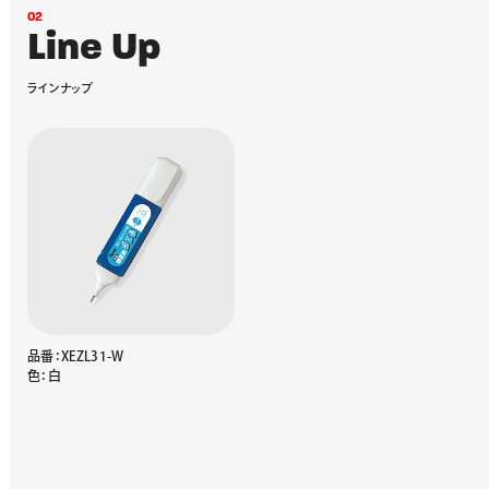
0
2
L
i
n
e
U
p
ラ
イ
ン
ナ
ッ
プ
品番：XEZL31-W
色：白