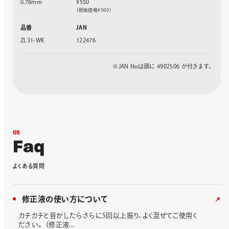
0.78mm
¥550
（税抜価格¥500）
品番
JAN
ZL31-WK
122476
※JAN Noは頭に 4902506 が付きます。
0
5
F
a
q
よ
く
あ
る
質
問
修正液の使い方について
カチカチと音がしたらさらに5回以上振り、よく混ぜてご使用く
ださい。 （修正液...