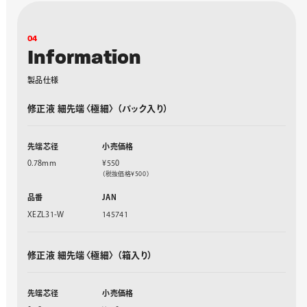
0
4
I
n
f
o
r
m
a
t
i
o
n
製
品
仕
様
修正液 細先端〈極細〉 （パック入り）
先端芯径
小売価格
0.78mm
¥550
（税抜価格¥500）
品番
JAN
XEZL31-W
145741
修正液 細先端〈極細〉 （箱入り）
先端芯径
小売価格