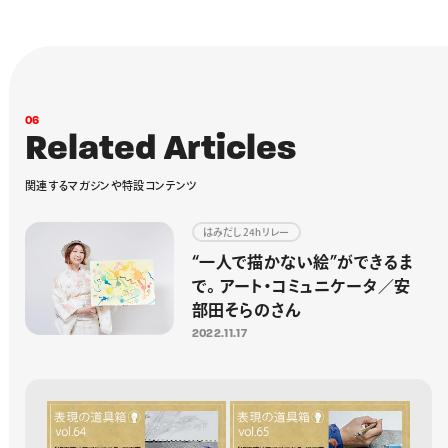
0
6
R
e
l
a
t
e
d
A
r
t
i
c
l
e
s
関
連
す
る
マ
ガ
ジ
ン
や
特
設
コ
ン
テ
ン
ツ
はみだし24hリレー
“一人で描かない絵”ができるま
で。アート・コミュニケータ／安
部田そらのさん
2022.11.17