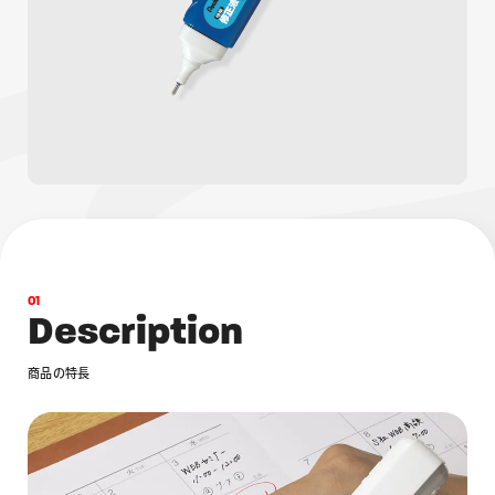
画材
その他
0
1
D
e
s
c
r
i
p
t
i
o
n
商
品
の
特
長