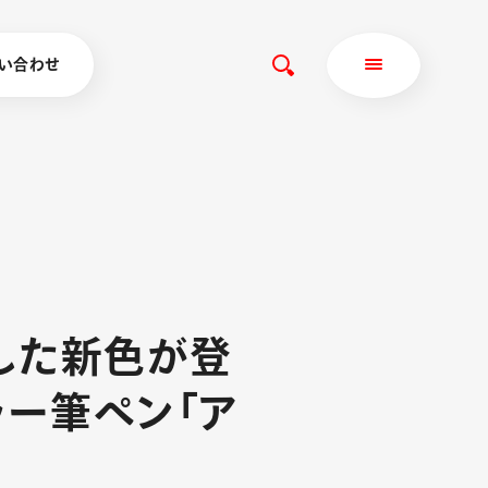
い合わせ
し
た
新
色
が
登
ラ
ー
筆
ペ
ン
「
ア