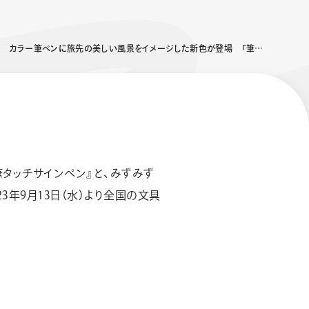
カラー筆ペンに旅先の美しい風景をイメージした新色が登場 「筆タッチサインペン」と毛筆タイプのカラー筆ペン「アートブラッシュ」に、新色各6色が追加
タッチサインペン』と、みずみず
エナージェル コハレ
スマッシュ 限定 ダイヤ
モンドメタリックカラ
3年9月13日（水）より全国の文具
ーズ