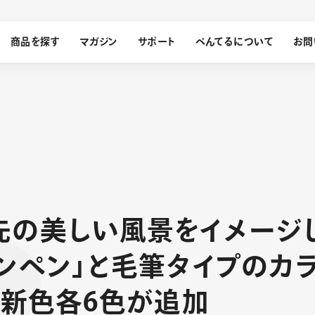
商品を探す
マガジン
サポート
ぺんてるについて
お問
探す
ぺんてるについて
先
の
美
し
い
風
景
を
イ
メ
ー
ジ
ン
サインペン
オレンズ
メッセージ
採用情報
筆）
ン
ペ
ン
」
と
毛
筆
タ
イ
プ
の
カ
運営会社
、
新
色
各
6
色
が
追
加