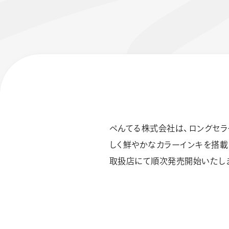
ぺんてる株式会社は、ロングセラ
フローチュ
Skyly De
しく鮮やかなカラーインキを搭載し
取扱店にて順次発売開始いたし