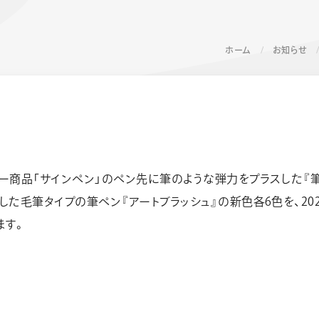
ホーム
お知らせ
ー商品「サインペン」のペン先に筆のような弾力をプラスした『筆
ーン 限定
アートクレヨン
くるりら
sign
た毛筆タイプの筆ペン『アートブラッシュ』の新色各6色を、202
ます。