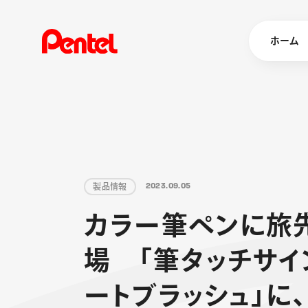
ホーム
商品を
ボールペン
ペン
製
品
情
報
2
0
2
3
.
0
9
.
0
5
マーカー
カ
ラ
ー
筆
ペ
ン
に
旅
シャープペ
エナージェル
消し具
ブラッシュ（
場
「
筆
タ
ッ
チ
サ
イ
画材
その他
ー
ト
ブ
ラ
ッ
シ
ュ
」
に