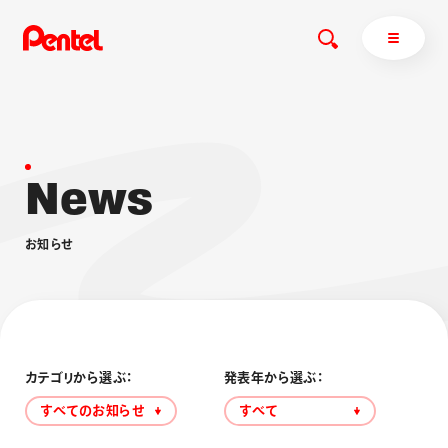
N
e
w
s
商品を探す
商品を探すトップ
お
知
ら
せ
ボールペン
ぺんてるについて
ペン
エナージェル
サインペン
オレンズ
マーカー
ぺんてるについてトップ
シャープペン
メッセージ
カテゴリから選ぶ：
発表年から選ぶ：
消し具
採用情報
すべてのお知らせ
すべて
ブラッシュ（筆）
運営会社