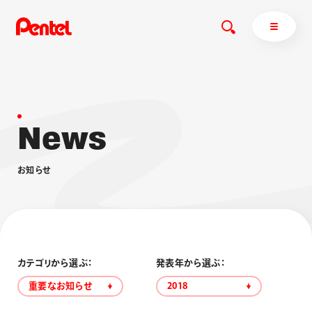
N
e
w
s
商品を探す
商品を探すトップ
お
知
ら
せ
ボールペン
ぺんてるについて
ペン
エナージェル
サインペン
オレンズ
マーカー
ぺんてるについてトップ
シャープペン
メッセージ
カテゴリから選ぶ：
発表年から選ぶ：
消し具
採用情報
重要なお知らせ
2018
ブラッシュ（筆）
運営会社