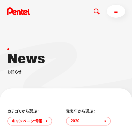
N
e
w
s
商品を探す
商品を探すトップ
お
知
ら
せ
ボールペン
ぺんてるについて
ペン
エナージェル
サインペン
オレンズ
マーカー
ぺんてるについてトップ
シャープペン
メッセージ
カテゴリから選ぶ：
発表年から選ぶ：
消し具
採用情報
キャンペーン情報
2020
ブラッシュ（筆）
運営会社