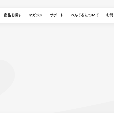
商品を探す
マガジン
サポート
ぺんてるについて
お問
探す
ぺんてるについて
ン
サインペン
オレンズ
メッセージ
採用情報
筆）
運営会社