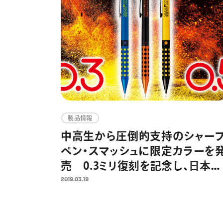
製品情報
中高生から圧倒的支持のシャー
ペン・スマッシュに限定カラーを
売 0.3ミリ復刻を記念し、日本全
国で同時に
2019.03.19