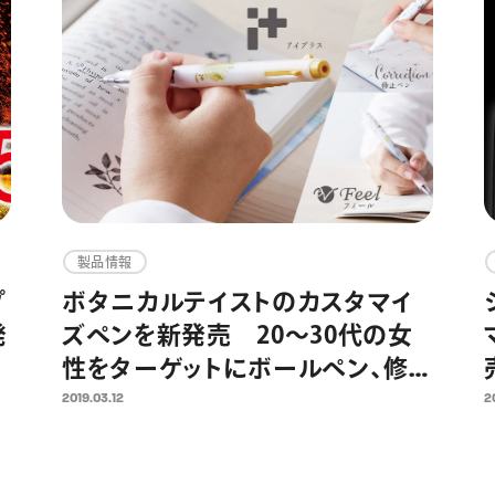
製品情報
プ
ボタニカルテイストのカスタマイ
発
ズペンを新発売 20～30代の女
性をターゲットにボールペン、修
正ペンもシリーズ展開
2019.03.12
2