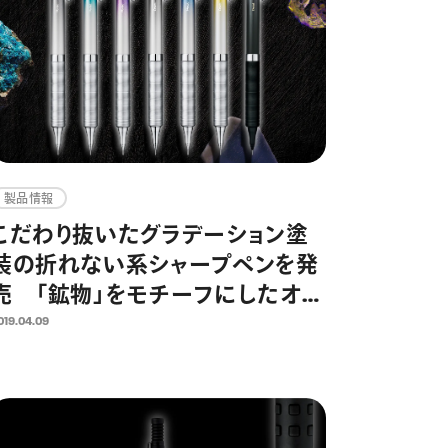
製品情報
こだわり抜いたグラデーション塗
装の折れない系シャープペンを発
売 「鉱物」をモチーフにしたオレ
ンズメタルグリップタイプを限定で
019.04.09