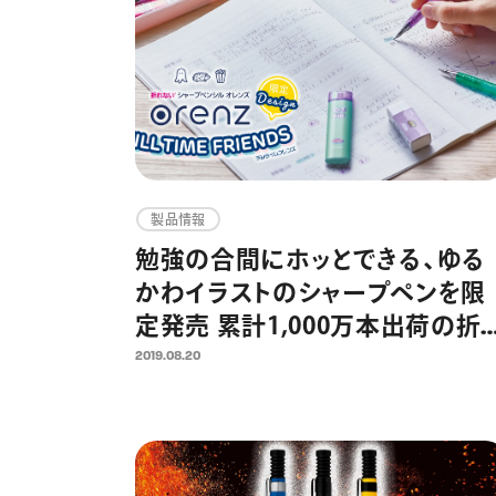
製品情報
勉強の合間にホッとできる、ゆる
かわイラストのシャープペンを限
定発売 累計1,000万本出荷の折
ないシャープペン「オレンズ」シリ
2019.08.20
ーズより