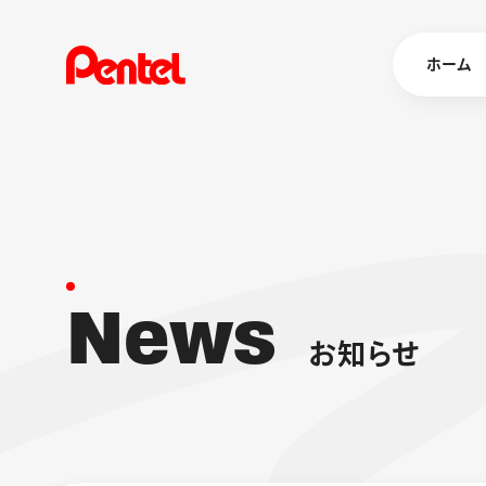
ホーム
商品を
ボールペン
ペン
N
e
w
s
マーカー
シャープペ
エナージェル
お
知
ら
せ
消し具
ブラッシュ（
画材
その他