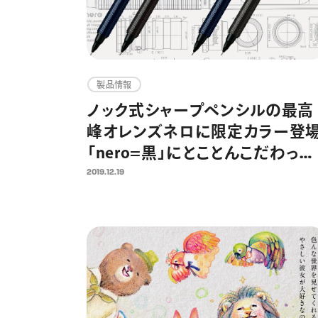
製品情報
ノック式シャープペンシルの最高
峰オレンズネロに限定カラー登
「nero=黒」にとことんこだわっ
た“黒バリエーション”2色を発売
2019.12.19