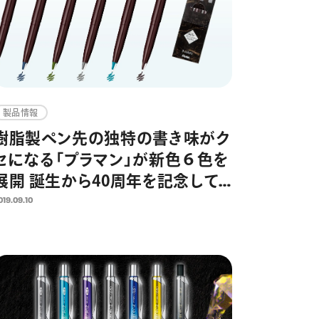
製品情報
樹脂製ペン先の独特の書き味がク
セになる「プラマン」が新色６色を
展開 誕生から40周年を記念して
限定発売
019.09.10