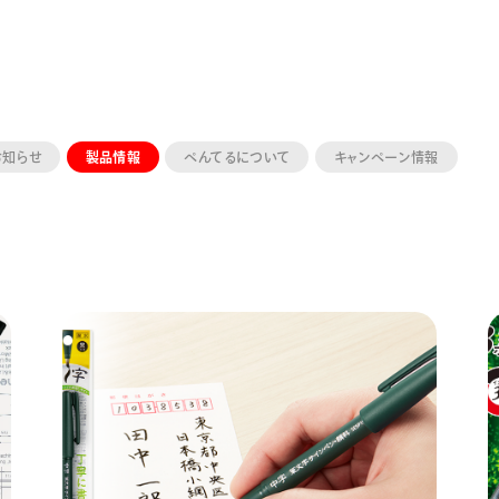
お知らせ
製品情報
ぺんてるについて
キャンペーン情報
ーン 限定
アートクレヨン
くるりら
sign