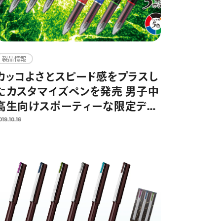
製品情報
カッコよさとスピード感をプラスし
たカスタマイズペンを発売 男子中
高生向けスポーティーな限定デザ
イン
019.10.16