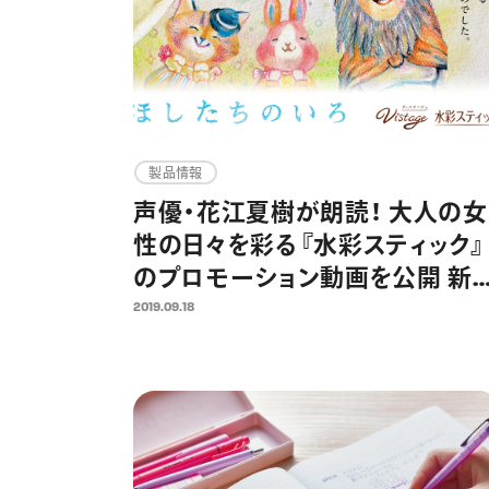
製品情報
声優・花江夏樹が朗読！ 大人の女
性の日々を彩る『水彩スティック』
のプロモーション動画を公開 新
セット『カクテルミックス』『ミッド
2019.09.18
イトミックス』の発売を機に