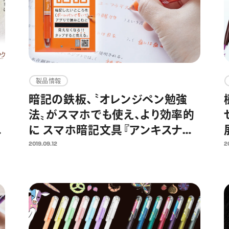
製品情報
暗記の鉄板、〝オレンジペン勉強
法〟がスマホでも使え、より効率的
色
に スマホ暗記文具『アンキスナッ
ナ
プ・ボールペンタイプ』を発売
2019.09.12
2