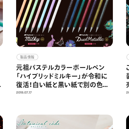
製品情報
元祖パステルカラーボールペン
「ハイブリッドミルキー」が令和に
れ
復活！白い紙と黒い紙で別の色に
見える大好評ラメペンと同時限定
2019.07.17
2
発売