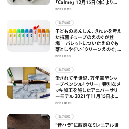
「Calme」 12月15日（水）より発
売開始
2021.11.25
製品情報
子どものあんしん、きれいを考え
た抗菌チューブのえのぐが登
場 パレットについたえのぐも
落としやすい「クリーンえのぐ」
2021年12月6日より発売
2021.11.18
製品情報
愛されて半世紀、万年筆型シャ
ープペンシル「ケリー」 特別なメ
ッキ加工を施したアニバーサリ
ーモデル 2021年11月15日より
限定発売
2021.10.19
製品情報
“音ハラ”に敏感なミレニアル世