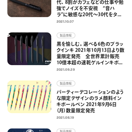
代、 8割がカフェなどの仕事や勉
強でノイズを不安視 “音ハ
ラ”に敏感な20代～30代をター
ゲットに、静音設計の油性ボー
2021.10.07
ルペン Calme（カルム）を12月よ
り販売開始
製品情報
黒を愉しむ。選べる6色のブラッ
クインキ 2021年10月13日より数
量限定発売 全世界累計販売
10億本超の速乾ゲルインキボー
ルペン 「エナージェル」発売20
2021.09.29
周年企画第2弾
製品情報
パーティーデコレーションのよう
な限定デザインのラメ顔料イン
キボールペン 2021年9月6日
（月）数量限定発売
2021.08.19
製品情報