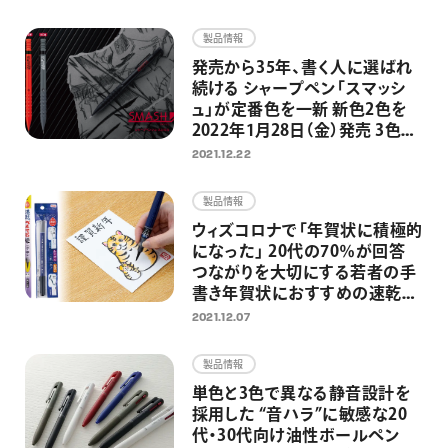
画材
製品情報
その他
発売から35年、書く人に選ばれ
続ける シャープペン「スマッシ
ュ」が定番色を一新 新色2色を
2022年1月28日（金）発売 3色展
開に
2021.12.22
製品情報
ウィズコロナで「年賀状に積極的
になった」 20代の70％が回答
つながりを大切にする若者の手
書き年賀状におすすめの速乾ぺ
んてる筆！
2021.12.07
製品情報
単色と3色で異なる静音設計を
採用した “音ハラ”に敏感な20
代・30代向け油性ボールペン