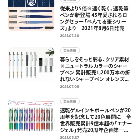
従来より5倍※速く乾く、速乾筆
ペンが新登場 45年愛されるロ
ングセラー「ぺんてる筆シリー
ズ」より 2021年8月6日発売
2021.07.20
製品情報
暮らしをそっと彩る、クリア素材
×ニュートラルカラーのシャー
プペン 累計販売1,200万本の折
れないシャープペン オレンズシ
リーズより 2021年7月16日（金）
2021.07.06
数量限定発売
製品情報
速乾ゲルインキボールペンが20
周年を記念して20色展開に 全
世界販売累計9億本超の「エナー
ジェル」発売20周年企画第一弾
として2021年6月11日より新色
2021.05.27