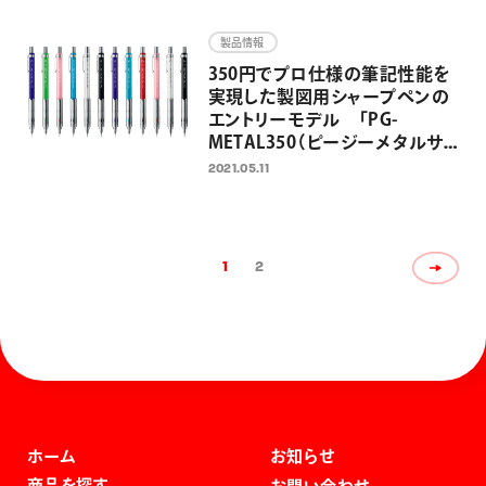
を限定発売
製品情報
350円でプロ仕様の筆記性能を
実現した製図用シャープペンの
エントリーモデル 「PG-
METAL350（ピージーメタルサ
ンゴーゼロ）」 2021年5月25日
2021.05.11
発売
1
2
ホーム
お知らせ
商品を探す