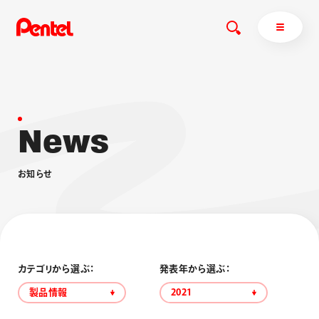
N
e
w
s
商品を探す
商品を探すトップ
お
知
ら
せ
ボールペン
ぺんてるについて
ペン
エナージェル
サインペン
オレンズ
マーカー
ぺんてるについてトップ
シャープペン
メッセージ
カテゴリから選ぶ：
発表年から選ぶ：
消し具
採用情報
製品情報
2021
ブラッシュ（筆）
運営会社