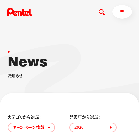
N
e
w
s
商品を探す
商品を探すトップ
お
知
ら
せ
ボールペン
ぺんてるについて
ペン
エナージェル
サインペン
オレンズ
マーカー
ぺんてるについてトップ
シャープペン
メッセージ
カテゴリから選ぶ：
発表年から選ぶ：
消し具
採用情報
キャンペーン情報
2020
ブラッシュ（筆）
運営会社