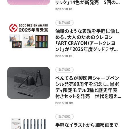
リック」14色が新発売 5回の限
定発売を経て、待望の定番化 ノ
2025.10.16
ートやイラスト、推し活グッズを
グリッターインキが華やかに彩
製品情報
る
油絵のような表現を手軽に愉し
める、大人のためのクレヨン
「ART CRAYON（アートクレヨ
ン）」が『2025年度グッドデザイ
ン賞』を受賞
2025.10.15
製品情報
ぺんてるが製図用シャープペン
シル発売60周年を記念し、黒ボ
ディ限定モデル3種と歴史年表
付きセットを発売 世代を超え
て、学生からアーティストに愛さ
2025.10.09
れる高機能シャープペンシル
製品情報
手軽なイラストから細密画まで