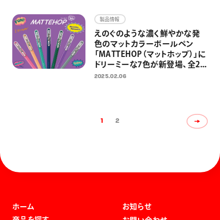
「Cork（コルク）」を追加し、全6
色展開に
製品情報
えのぐのような濃く鮮やかな発
色のマットカラーボールペン
「MATTEHOP（マットホップ）」に
ドリーミーな7色が新登場、全21
色展開に 「文房具屋さん大賞
2025.02.06
2024」大賞受賞商品に新色が追
加
1
2
ホーム
お知らせ
商品を探す