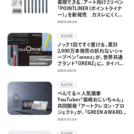
表現できる、アート向けミリペン
「POINTLINER（ポイントライナ
ー）」を新発売 カスレにくく安
定した描き心地で均一な線が描
2025.09.04
ける耐水・耐光のマーカー
製品情報
ノック1回ですぐ書ける、累計
2,000万本発売の折れないシャ
ープペン「orenz」が、世界共通
ブランド「ORENZ」に。タイパに
優れたZ世代向けシャープペン
2025.08.19
としてリニューアル
製品情報
ぺんてる×人気画家
YouTuber「柴崎おじいちゃん」
共同開発 「アートクレヨン・プロ
ジェクト」が、「GREEN AWARD
2024」のGOLDアワードを受
2025.07.24
賞 2025年8月より「100点のア
ートクレヨン画展」募集開始
製品情報