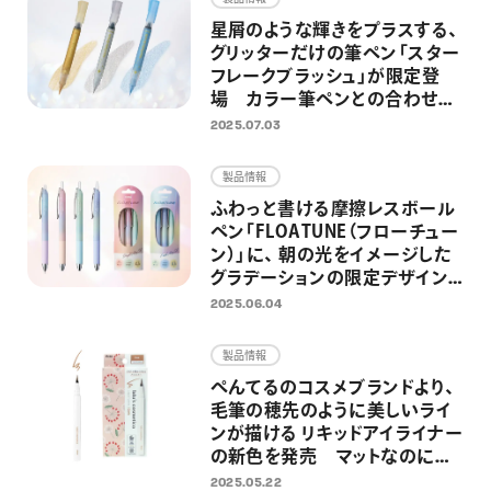
星屑のような輝きをプラスする、
グリッターだけの筆ペン「スター
フレークブラッシュ」が限定登
場 カラー筆ペンとの合わせ使
いを楽しめる限定セットも同時
2025.07.03
発売
製品情報
ふわっと書ける摩擦レスボール
ペン「FLOATUNE（フローチュー
ン）」に、 朝の光をイメージした
グラデーションの限定デザイン
が登場
2025.06.04
製品情報
ぺんてるのコスメブランドより、
毛筆の穂先のように美しいライ
ンが描ける リキッドアイライナー
の新色を発売 マットなのにツ
ヤもあるブラウン系の新色
2025.05.22