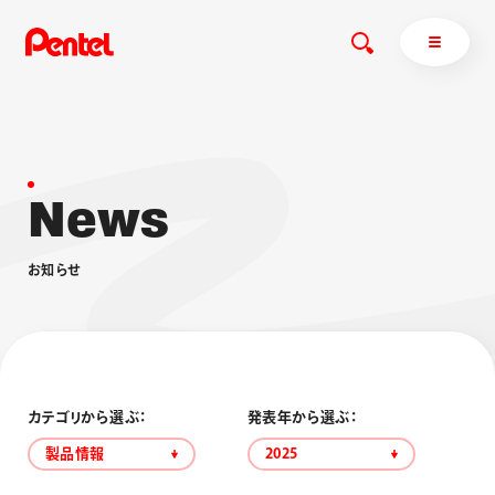
N
e
w
s
商品を探す
商品を探すトップ
お
知
ら
せ
ボールペン
ぺんてるについて
ペン
エナージェル
サインペン
オレンズ
マーカー
ぺんてるについてトップ
シャープペン
メッセージ
カテゴリから選ぶ：
発表年から選ぶ：
消し具
採用情報
製品情報
2025
ブラッシュ（筆）
運営会社