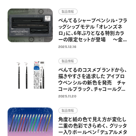
画材
製品情報
その他
ぺんてるシャープペンシル・フラ
ッグシップモデル 「オレンズネ
ロ」に、6年ぶりとなる特別カラ
ーの限定セットが登場 ～金属
製の替芯ケースとホルダー式消
2025.12.16
しゴムを組み合わせた特別仕様
～
製品情報
ぺんてるのコスメブランドから、
描きやすさを追求した アイブロ
ウペンシルの新色を発売 チャ
コールブラック、チャコールグレ
ーの2色を追加し、全5色展開に
2025.11.20
製品情報
角度と紙の色で見え方が変化し
二重の色彩できらめく、 グリッタ
ー入りボールペン「デュアルメタ