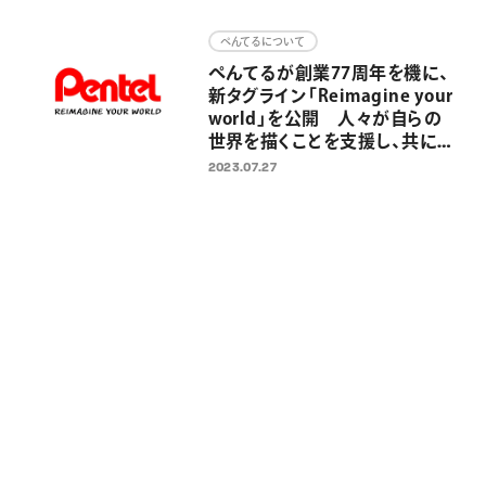
画材
ぺんてるについて
その他
ぺんてるが創業77周年を機に、
新タグライン「Reimagine your
world」を公開 人々が自らの
世界を描くことを支援し、共に未
来を描いていくために
2023.07.27