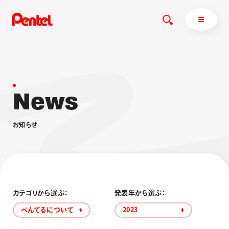
N
e
w
s
商品を探す
商品を探すトップ
お
知
ら
せ
ボールペン
ぺんてるについて
ペン
エナージェル
サインペン
オレンズ
マーカー
ぺんてるについてトップ
シャープペン
メッセージ
カテゴリから選ぶ：
発表年から選ぶ：
消し具
採用情報
ぺんてるについて
2023
ブラッシュ（筆）
運営会社