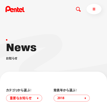
N
e
w
s
商品を探す
商品を探すトップ
お
知
ら
せ
ボールペン
ぺんてるについて
ペン
エナージェル
サインペン
オレンズ
マーカー
ぺんてるについてトップ
シャープペン
メッセージ
カテゴリから選ぶ：
発表年から選ぶ：
消し具
採用情報
重要なお知らせ
2018
ブラッシュ（筆）
運営会社