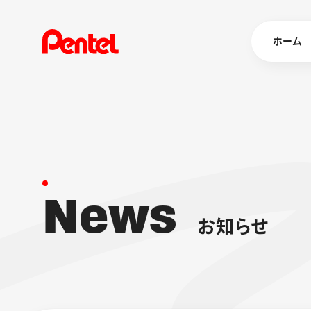
ホーム
商品を
ボールペン
ペン
N
e
w
s
マーカー
シャープペ
エナージェル
お
知
ら
せ
消し具
ブラッシュ（
画材
その他