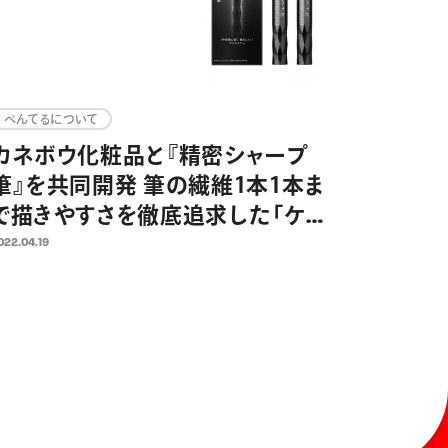
ぺんてるについて
カネボウ化粧品と『精密シャープ
筆』を共同開発 筆の繊維1本1本ま
で描きやすさを徹底追求した「ケイ
ト スーパーシャープライナー
022.04.19
EX3.0」に搭載