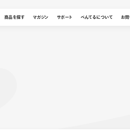
商品を探す
マガジン
サポート
ぺんてるについて
お問
探す
ぺんてるについて
ン
サインペン
オレンズ
メッセージ
採用情報
筆）
運営会社