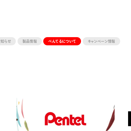
お知らせ
製品情報
ぺんてるについて
キャンペーン情報
ーン 限定
アートクレヨン
くるりら
sign