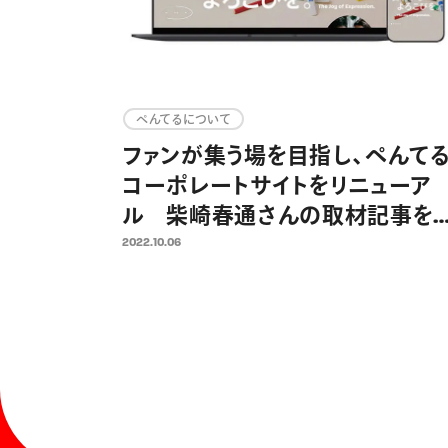
ぺんてるについて
ファンが集う場を目指し、ぺんて
コーポレートサイトをリニューア
ル 柴崎春通さんの取材記事を
じめとする「表現するよろこび」を
2022.10.06
伝えるウェブマガジン新設