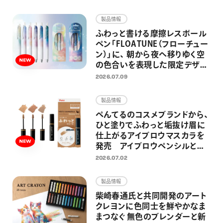
画材
製品情報
その他
ふわっと書ける摩擦レスボール
ペン「FLOATUNE（フローチュー
ン）」に、 朝から夜へ移りゆく空
の色合いを表現した限定デザイ
ンが登場 忙しい毎日の中でふ
2026.07.09
と空を見上げた時のように、リラ
ックス感のある仕上がりに
製品情報
ぺんてるのコスメブランドから、
ひと塗りでふわっと垢抜け眉に
仕上がるアイブロウマスカラを
発売 アイブロウペンシルと合
わせ使いしやすい シナモンベー
2026.07.02
ジュ、アッシュサクラ、ラテグレー
の3色展開
製品情報
柴崎春通氏と共同開発のアート
クレヨンに色同士を鮮やかなま
まつなぐ 無色のブレンダーと新