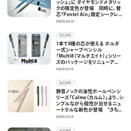
ッシュ」に ダイヤモンドメタリッ
クの限定色が登場 同時に、替
芯「Pentel Ain」限定シークレッ
ト企画第2弾を実施
2026.02.12
製品情報
1本で8種の芯が使える ホルダ
ー式シャープペンシル
「Multi8（マルチエイト）」シリー
ズのパッケージをリニューア
ル AI時代もアナログ筆記を欠
2026.01.15
かさない、思考・創造する人のた
めのマルチペンとして再訴求
製品情報
静音ノックの油性ボールペンシ
リーズ「Calme（カルム）」より、シ
ンプルながら個性が出せるニュ
ートラルな新色が登場 “きちん
と”見えて“カジュアル”に使える
2026.01.14
ボールペンへ
製品情報