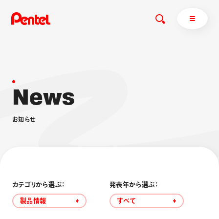
N
e
w
s
商品を探す
商品を探すトップ
お
知
ら
せ
ボールペン
ぺんてるについて
ペン
エナージェル
サインペン
オレンズ
マーカー
ぺんてるについてトップ
シャープペン
メッセージ
カテゴリから選ぶ：
発表年から選ぶ：
消し具
採用情報
製品情報
すべて
ブラッシュ（筆）
運営会社