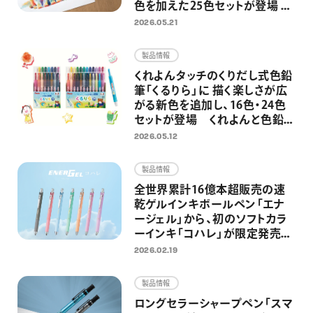
色を加えた25色セットが登場 混
色・グラデーション表現がさらに
2026.05.21
自由に
製品情報
くれよんタッチのくりだし式色鉛
筆「くるりら」に 描く楽しさが広
がる新色を追加し、16色・24色
セットが登場 くれよんと色鉛筆
のいいとこどりで、のびのびと自
2026.05.12
由なお絵描きへ
製品情報
全世界累計16億本超販売の速
乾ゲルインキボールペン「エナ
ージェル」から、初のソフトカラ
ーインキ「コハレ」が限定発売
穏やかな色合いのカラーインキ
2026.02.19
で手書きの時間を優しく彩る
製品情報
ロングセラーシャープペン「スマ