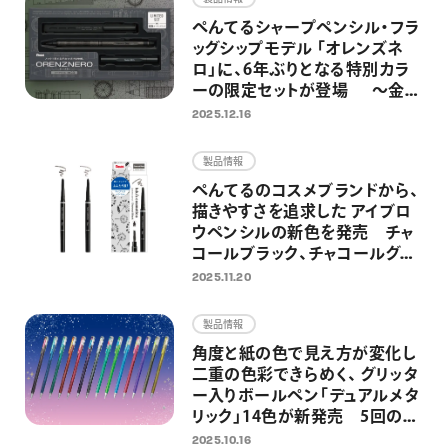
ぺんてるシャープペンシル・フラ
ッグシップモデル 「オレンズネ
ロ」に、6年ぶりとなる特別カラ
ーの限定セットが登場 ～金属
製の替芯ケースとホルダー式消
2025.12.16
しゴムを組み合わせた特別仕様
～
製品情報
ぺんてるのコスメブランドから、
描きやすさを追求した アイブロ
ウペンシルの新色を発売 チャ
コールブラック、チャコールグレ
ーの2色を追加し、全5色展開に
2025.11.20
製品情報
角度と紙の色で見え方が変化し
二重の色彩できらめく、 グリッタ
ー入りボールペン「デュアルメタ
リック」14色が新発売 5回の限
定発売を経て、待望の定番化 ノ
2025.10.16