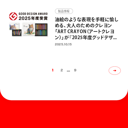
ートやイラスト、推し活グッズを
グリッターインキが華やかに彩
製品情報
る
油絵のような表現を手軽に愉し
める、大人のためのクレヨン
「ART CRAYON（アートクレヨ
ン）」が『2025年度グッドデザイ
ン賞』を受賞
2025.10.15
1
2
…
9
ホーム
お知らせ
商品を探す