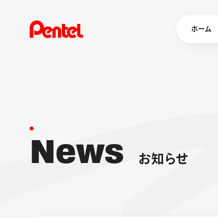
ホーム
商品を
ボールペン
ペン
N
e
w
s
マーカー
シャープペ
エナージェル
お
知
ら
せ
消し具
ブラッシュ（
画材
その他