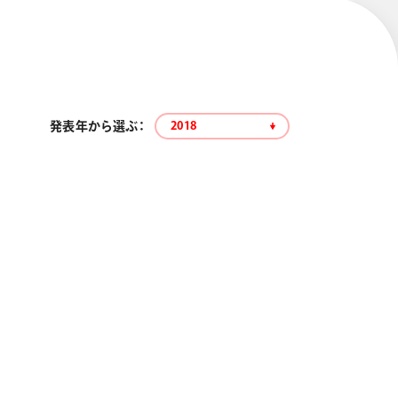
発表年から選ぶ：
2018
エナージェル コハレ
スマッシュ 限定 ダイヤ
モンドメタリックカラ
ーズ