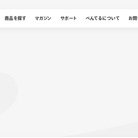
商品を探す
マガジン
サポート
ぺんてるについて
お問
探す
ぺんてるについて
ン
サインペン
オレンズ
メッセージ
採用情報
筆）
運営会社