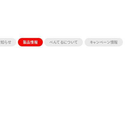
お知らせ
製品情報
ぺんてるについて
キャンペーン情報
ーン 限定
アートクレヨン
くるりら
sign