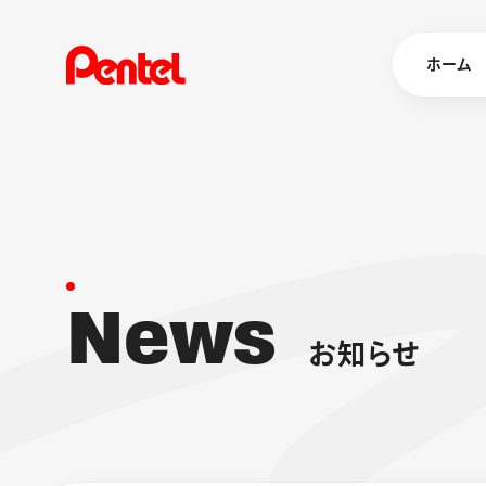
ホーム
商品を
ボールペン
ペン
N
e
w
s
マーカー
シャープペ
エナージェル
お
知
ら
せ
消し具
ブラッシュ（
画材
その他