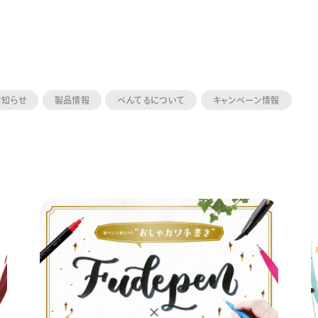
お知らせ
製品情報
ぺんてるについて
キャンペーン情報
ーン 限定
アートクレヨン
くるりら
sign