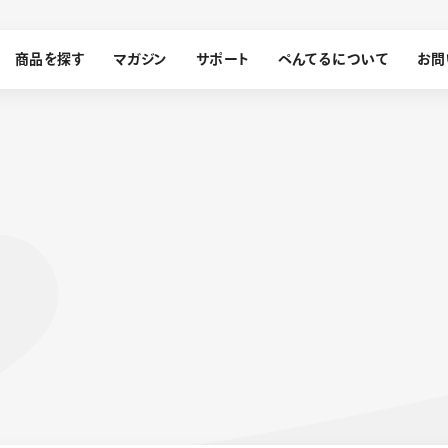
商品を探す
マガジン
サポート
ぺんてるについて
お問
探す
ぺんてるについて
ン
サインペン
オレンズ
メッセージ
採用情報
筆）
運営会社