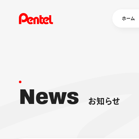
ホーム
商品を
ボールペン
ペン
N
e
w
s
マーカー
シャープペ
エナージェル
お
知
ら
せ
消し具
ブラッシュ（
画材
その他