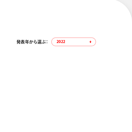
発表年から選ぶ：
2022
エナージェル コハレ
スマッシュ 限定 ダイヤ
モンドメタリックカラ
ーズ