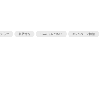
お知らせ
製品情報
ぺんてるについて
キャンペーン情報
ーン 限定
アートクレヨン
くるりら
sign