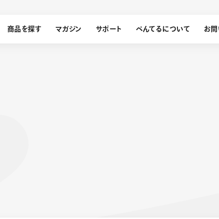
商品を探す
マガジン
サポート
ぺんてるについて
お問
探す
ぺんてるについて
ン
サインペン
オレンズ
メッセージ
採用情報
筆）
運営会社