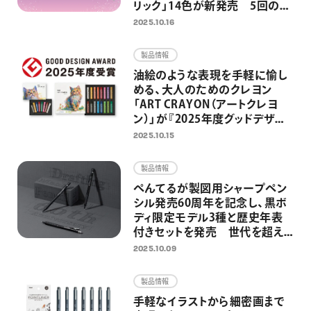
リック」14色が新発売 5回の限
定発売を経て、待望の定番化 ノ
2025.10.16
ートやイラスト、推し活グッズを
グリッターインキが華やかに彩
製品情報
る
油絵のような表現を手軽に愉し
める、大人のためのクレヨン
「ART CRAYON（アートクレヨ
ン）」が『2025年度グッドデザイ
ン賞』を受賞
2025.10.15
製品情報
ぺんてるが製図用シャープペン
シル発売60周年を記念し、黒ボ
ディ限定モデル3種と歴史年表
付きセットを発売 世代を超え
て、学生からアーティストに愛さ
2025.10.09
れる高機能シャープペンシル
製品情報
手軽なイラストから細密画まで