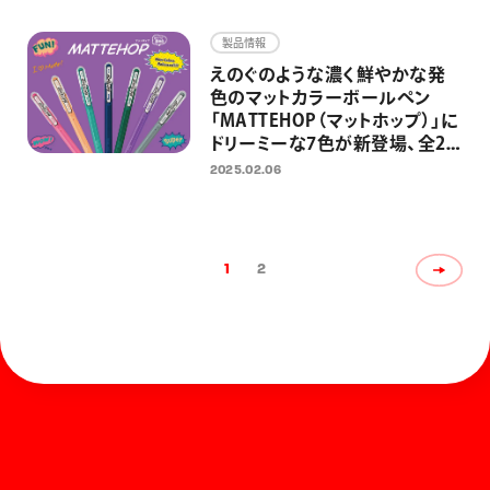
「Cork（コルク）」を追加し、全6
色展開に
製品情報
えのぐのような濃く鮮やかな発
色のマットカラーボールペン
「MATTEHOP（マットホップ）」に
ドリーミーな7色が新登場、全21
色展開に 「文房具屋さん大賞
2025.02.06
2024」大賞受賞商品に新色が追
加
1
2
ホーム
お知らせ
商品を探す