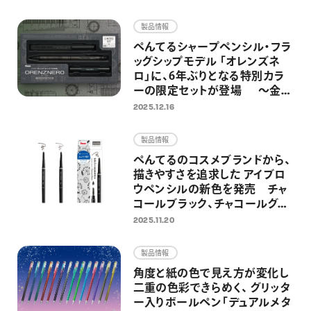
画材
製品情報
その他
ぺんてるシャープペンシル・フラ
ッグシップモデル 「オレンズネ
ロ」に、6年ぶりとなる特別カラ
ーの限定セットが登場 ～金属
製の替芯ケースとホルダー式消
2025.12.16
しゴムを組み合わせた特別仕様
～
製品情報
ぺんてるのコスメブランドから、
描きやすさを追求した アイブロ
ウペンシルの新色を発売 チャ
コールブラック、チャコールグレ
ーの2色を追加し、全5色展開に
2025.11.20
製品情報
角度と紙の色で見え方が変化し
二重の色彩できらめく、 グリッタ
ー入りボールペン「デュアルメタ