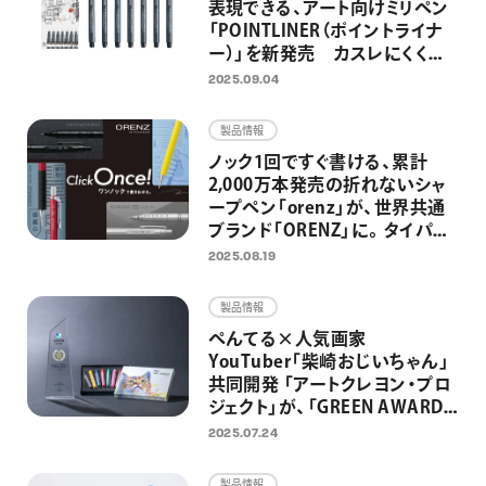
表現できる、アート向けミリペン
「POINTLINER（ポイントライナ
ー）」を新発売 カスレにくく安
定した描き心地で均一な線が描
2025.09.04
ける耐水・耐光のマーカー
製品情報
ノック1回ですぐ書ける、累計
2,000万本発売の折れないシャ
ープペン「orenz」が、世界共通
ブランド「ORENZ」に。タイパに
優れたZ世代向けシャープペン
2025.08.19
としてリニューアル
製品情報
ぺんてる×人気画家
YouTuber「柴崎おじいちゃん」
共同開発 「アートクレヨン・プロ
ジェクト」が、「GREEN AWARD
2024」のGOLDアワードを受
2025.07.24
賞 2025年8月より「100点のア
ートクレヨン画展」募集開始
製品情報