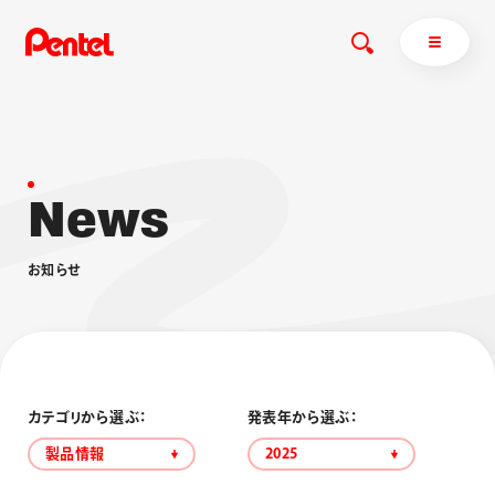
N
e
w
s
商品を探す
商品を探すトップ
お
知
ら
せ
ボールペン
ぺんてるについて
ペン
エナージェル
サインペン
オレンズ
マーカー
ぺんてるについてトップ
シャープペン
メッセージ
カテゴリから選ぶ：
発表年から選ぶ：
消し具
採用情報
製品情報
2025
ブラッシュ（筆）
運営会社