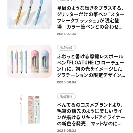
星屑のような輝きをプラスする、
グリッターだけの筆ペン「スター
フレークブラッシュ」が限定登
場 カラー筆ペンとの合わせ使
いを楽しめる限定セットも同時
2025.07.03
発売
製品情報
ふわっと書ける摩擦レスボール
ペン「FLOATUNE（フローチュー
ン）」に、 朝の光をイメージした
グラデーションの限定デザイン
が登場
2025.06.04
製品情報
ぺんてるのコスメブランドより、
毛筆の穂先のように美しいライ
ンが描ける リキッドアイライナー
の新色を発売 マットなのにツ
ヤもあるブラウン系の新色
2025.05.22