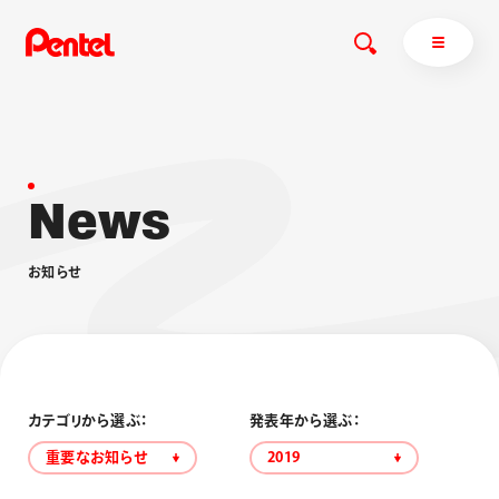
N
e
w
s
商品を探す
商品を探すトップ
お
知
ら
せ
ボールペン
ぺんてるについて
ペン
エナージェル
サインペン
オレンズ
マーカー
ぺんてるについてトップ
シャープペン
メッセージ
カテゴリから選ぶ：
発表年から選ぶ：
消し具
採用情報
重要なお知らせ
2019
ブラッシュ（筆）
運営会社