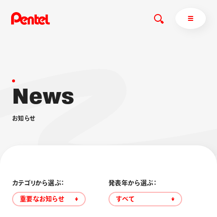
N
e
w
s
商品を探す
商品を探すトップ
お
知
ら
せ
ボールペン
ぺんてるについて
ペン
エナージェル
サインペン
オレンズ
マーカー
ぺんてるについてトップ
シャープペン
メッセージ
カテゴリから選ぶ：
発表年から選ぶ：
消し具
採用情報
重要なお知らせ
すべて
ブラッシュ（筆）
運営会社