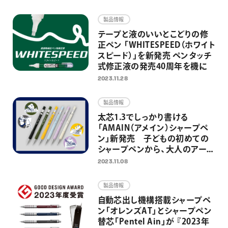
画材
製品情報
その他
テープと液のいいとこどりの修
正ペン 「WHITESPEED（ホワイト
スピード）」を新発売 ペンタッチ
式修正液の発売40周年を機に
2023.11.28
製品情報
太芯1.3でしっかり書ける
「AMAIN（アメイン）シャープペ
ン」新発売 子どもの初めての
シャープペンから、大人のアート
＆クラフトの相棒としても活躍
2023.11.08
製品情報
自動芯出し機構搭載シャープペ
ン「オレンズAT」とシャープペン
替芯「Pentel Ain」が 『2023年