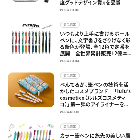
度グッドデザイン賞』を受賞
2023.10.05
製品情報
いつもより上手に書けるボール
ペンに、文字書きをさりげなく彩
る新色が登場、全12色で定番を
展開 全世界累計販売12億本
超の速乾ゲルインキボールペン
2023.10.04
「エナージェル」より
製品情報
ぺんてるが、筆ペンの技術を活
かしたコスメブランド 「lulu’s
cosmetico（ルルズコスメティ
コ）」第一弾のアイライナーを
9/15（金）より発売 ～ブラック、
2023.09.15
ダークブラウン、プルシアンブル
ーの全3色を展開～
製品情報
カラー筆ペンに旅先の美しい風