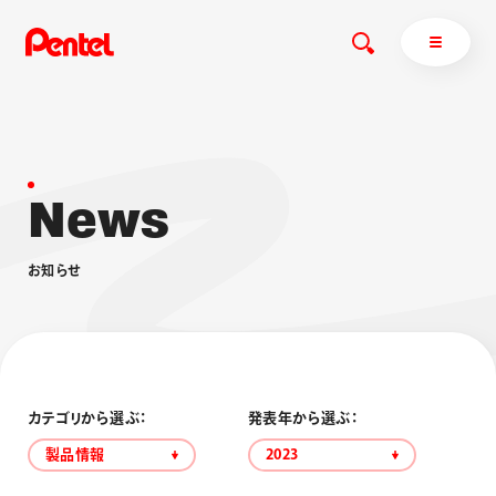
N
e
w
s
商品を探す
商品を探すトップ
お
知
ら
せ
ボールペン
ぺんてるについて
ペン
エナージェル
サインペン
オレンズ
マーカー
ぺんてるについてトップ
シャープペン
メッセージ
カテゴリから選ぶ：
発表年から選ぶ：
消し具
採用情報
製品情報
2023
ブラッシュ（筆）
運営会社