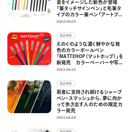
景をイメージした新色が登場
「筆タッチサインペン」と毛筆タ
イプのカラー筆ペン「アートブラ
ッシュ」に、新色各6色が追加
2023.09.05
製品情報
えのぐのような濃く鮮やかな発
色のカラーボールペン
「MATTEHOP（マットホップ）」を
新発売 カラーペーパーや写
真、マスキングテープにもインパ
2023.08.22
クトのあるデコレーションが楽し
める
製品情報
若者に支持され続けるシャープ
ペン・スマッシュから、夢に向か
って歩き出す人のための限定カ
ラー発売
2023.06.28
製品情報