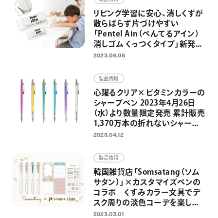
リビング学習に安心、消しくずが
散らばらず片づけやすい
「Pentel Ain（ぺんてるアイン）
消しゴム くっつくタイプ」新発
売 シャープペン替芯と消しゴ
2023.06.06
ムの総合ブランド「Pentel Ain」
誕生
製品情報
心躍るクリア×ビタミンカラーの
シャープペン 2023年4月26日
（水）より数量限定発売 累計販売
1,370万本の折れないシャープ
ペン「オレンズ」発売10周年企画
2023.04.12
第1弾
製品情報
韓国雑貨店「Somsatang（ソム
サタン）」×カスタマイズペンの
コラボ くすみカラー文具でデ
スク周りの淡色コーデを楽しめ
る限定セットを発売
2023.03.01