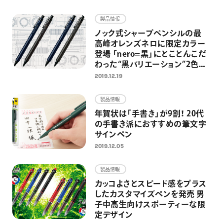
画材
製品情報
その他
ノック式シャープペンシルの最
高峰オレンズネロに限定カラー
登場 「nero=黒」にとことんこだ
わった“黒バリエーション”2色を
発売
2019.12.19
製品情報
年賀状は「手書き」が9割！ 20代
の手書き派におすすめの筆文字
サインペン
2019.12.05
製品情報
カッコよさとスピード感をプラス
したカスタマイズペンを発売 男
子中高生向けスポーティーな限
定デザイン