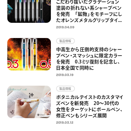
こだわり抜いたグラデーション
塗装の折れない系シャープペン
を発売 「鉱物」をモチーフにし
たオレンズメタルグリップタイプ
を限定で
2019.04.09
製品情報
中高生から圧倒的支持のシャー
プペン・スマッシュに限定カラー
を発売 0.3ミリ復刻を記念し、
日本全国で同時に
2019.03.19
製品情報
ボタニカルテイストのカスタマイ
ズペンを新発売 20～30代の
女性をターゲットにボールペン、
修正ペンもシリーズ展開
2019.03.12