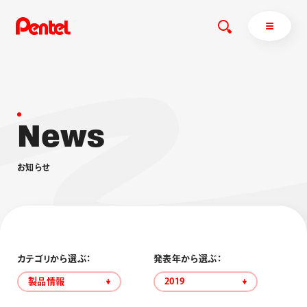
N
e
w
s
商品を探す
商品を探すトップ
お
知
ら
せ
ボールペン
ぺんてるについて
ペン
エナージェル
サインペン
オレンズ
マーカー
ぺんてるについてトップ
シャープペン
メッセージ
カテゴリから選ぶ：
発表年から選ぶ：
消し具
採用情報
製品情報
2019
ブラッシュ（筆）
運営会社