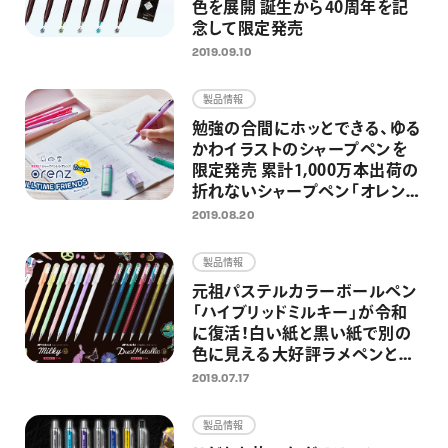
色を展開 誕生から40周年を記
念して限定発売
2019.09.10
製品情報
勉強の合間にホッとできる、ゆる
かわイラストのシャープペンを
限定発売 累計1,000万本出荷の
折れないシャープペン「オレン
ズ」シリーズより
2019.08.20
製品情報
元祖パステルカラーボールペン
「ハイブリッドミルキー」が令和
に復活！白い紙と黒い紙で別の
色に見える大好評ラメペンと同
時限定発売
2019.07.17
製品情報