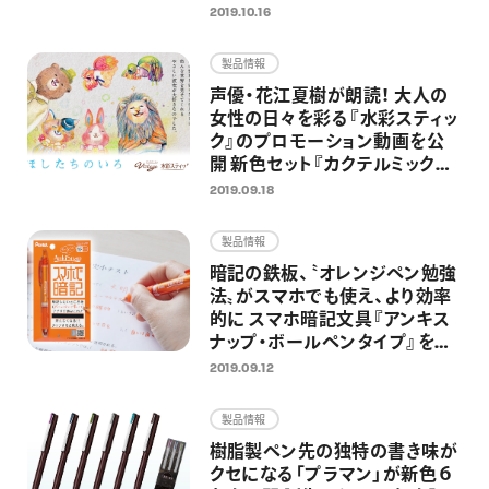
2019.10.16
製品情報
声優・花江夏樹が朗読！ 大人の
女性の日々を彩る『水彩スティッ
ク』のプロモーション動画を公
開 新色セット『カクテルミック
ス』『ミッドナイトミックス』の発
2019.09.18
売を機に
製品情報
暗記の鉄板、〝オレンジペン勉強
法〟がスマホでも使え、より効率
的に スマホ暗記文具『アンキス
ナップ・ボールペンタイプ』を発
売
2019.09.12
製品情報
樹脂製ペン先の独特の書き味が
クセになる「プラマン」が新色６