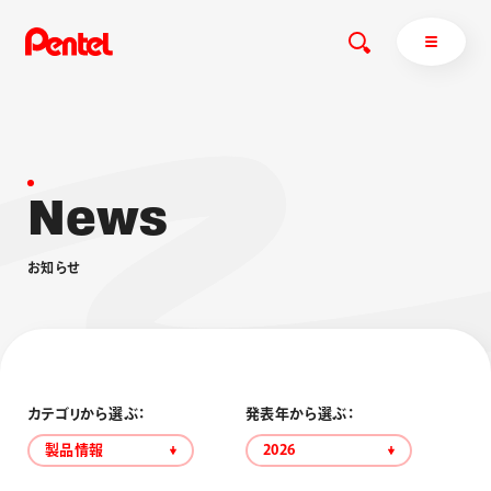
N
e
w
s
商品を探す
商品を探すトップ
お
知
ら
せ
ボールペン
ぺんてるについて
ペン
エナージェル
サインペン
オレンズ
マーカー
ぺんてるについてトップ
シャープペン
メッセージ
カテゴリから選ぶ：
発表年から選ぶ：
消し具
採用情報
製品情報
2026
ブラッシュ（筆）
運営会社