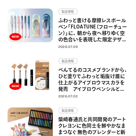
画材
製品情報
その他
ふわっと書ける摩擦レスボール
ペン「FLOATUNE（フローチュー
ン）」に、 朝から夜へ移りゆく空
の色合いを表現した限定デザイ
ンが登場 忙しい毎日の中でふ
2026.07.09
と空を見上げた時のように、リラ
ックス感のある仕上がりに
製品情報
ぺんてるのコスメブランドから、
ひと塗りでふわっと垢抜け眉に
仕上がるアイブロウマスカラを
発売 アイブロウペンシルと合
わせ使いしやすい シナモンベー
2026.07.02
ジュ、アッシュサクラ、ラテグレー
の3色展開
製品情報
柴崎春通氏と共同開発のアート
クレヨンに色同士を鮮やかなま
まつなぐ 無色のブレンダーと新