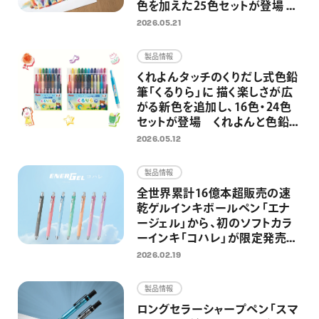
色を加えた25色セットが登場 混
色・グラデーション表現がさらに
2026.05.21
自由に
製品情報
くれよんタッチのくりだし式色鉛
筆「くるりら」に 描く楽しさが広
がる新色を追加し、16色・24色
セットが登場 くれよんと色鉛筆
のいいとこどりで、のびのびと自
2026.05.12
由なお絵描きへ
製品情報
全世界累計16億本超販売の速
乾ゲルインキボールペン「エナ
ージェル」から、初のソフトカラ
ーインキ「コハレ」が限定発売
穏やかな色合いのカラーインキ
2026.02.19
で手書きの時間を優しく彩る
製品情報
ロングセラーシャープペン「スマ