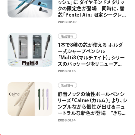
ッシュ」に ダイヤモンドメタリッ
クの限定色が登場 同時に、替
芯「Pentel Ain」限定シークレッ
ト企画第2弾を実施
2026.02.12
製品情報
1本で8種の芯が使える ホルダ
ー式シャープペンシル
「Multi8（マルチエイト）」シリー
ズのパッケージをリニューア
ル AI時代もアナログ筆記を欠
2026.01.15
かさない、思考・創造する人のた
めのマルチペンとして再訴求
製品情報
静音ノックの油性ボールペンシ
リーズ「Calme（カルム）」より、シ
ンプルながら個性が出せるニュ
ートラルな新色が登場 “きちん
と”見えて“カジュアル”に使える
2026.01.14
ボールペンへ