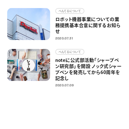
画材
ぺんてるについて
その他
ロボット機器事業についての業
務提携基本合意に関するお知ら
せ
2020.07.31
ぺんてるについて
noteに公式部活動「シャープペ
ン研究部」を開設 ノック式シャー
プペンを発売してから60周年を
記念し
2020.07.09