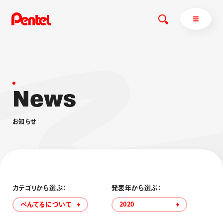
N
e
w
s
商品を探す
商品を探すトップ
お
知
ら
せ
ボールペン
ぺんてるについて
ペン
エナージェル
サインペン
オレンズ
マーカー
ぺんてるについてトップ
シャープペン
メッセージ
カテゴリから選ぶ：
発表年から選ぶ：
消し具
採用情報
ぺんてるについて
2020
ブラッシュ（筆）
運営会社