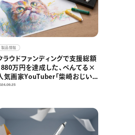
製品情報
クラウドファンディングで支援総額
1880万円を達成した、ぺんてる×
人気画家YouTuber「柴崎おじい
ちゃん」共同開発「ART
024.09.25
CRAYON（アートクレヨン）」を一般
発売 ワインを嗜みながら描く大
人のためのアートワークショップ
も開催