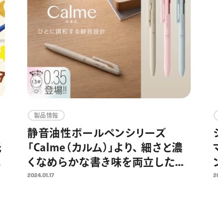
製品情報
静音油性ボールペンシリーズ
光
「Calme（カルム）」より、 細さと濃
ー
くなめらかな書き味を両立した超
極細0.35㎜が新登場 0.5/0.7㎜の
2024.01.17
2
3色ボールペン限定色と合わせて1
月31日（水）より発売開始