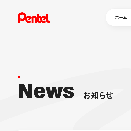
ホーム
商品を
ボールペン
ペン
N
e
w
s
マーカー
シャープペ
エナージェル
お
知
ら
せ
消し具
ブラッシュ（
画材
その他