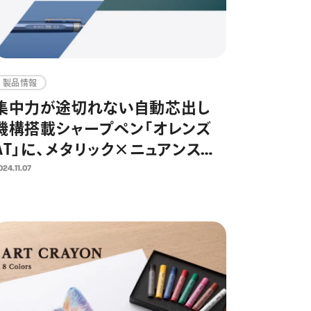
製品情報
集中力が途切れない自動芯出し
機構搭載シャープペン「オレンズ
AT」に、メタリック×ニュアンスの
限定カラーが登場
024.11.07