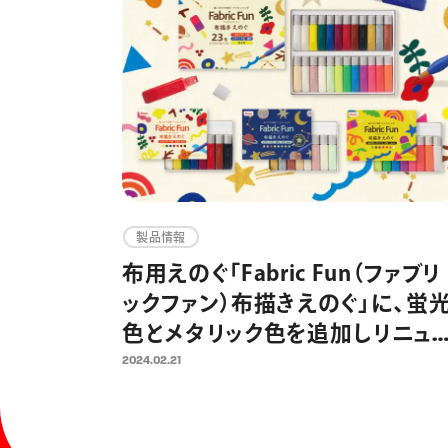
製品情報
布用えのぐ「Fabric Fun（ファブリ
ックファン）布描きえのぐ」に、蛍
色とメタリック色を追加しリニュ
アル新発売 オリジナルグッズ制
2024.02.21
作を気軽に楽しめる