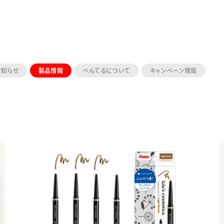
お知らせ
製品情報
ぺんてるについて
キャンペーン情報
ーン 限定
アートクレヨン
くるりら
sign