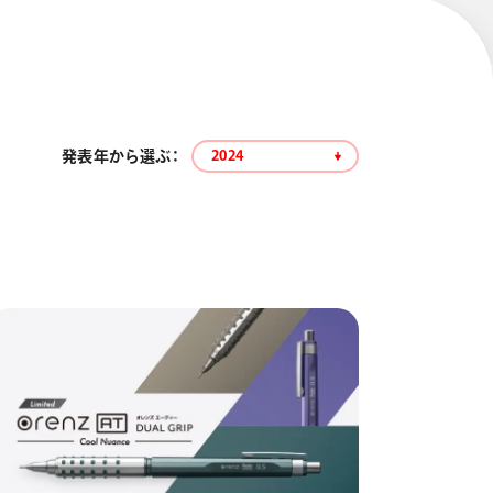
発表年から選ぶ：
2024
エナージェル コハレ
スマッシュ 限定 ダイヤ
モンドメタリックカラ
ーズ