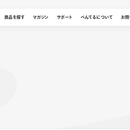
商品を探す
マガジン
サポート
ぺんてるについて
お問
探す
ぺんてるについて
ン
サインペン
オレンズ
メッセージ
採用情報
筆）
運営会社