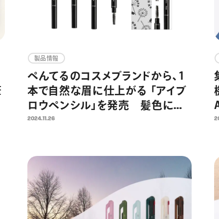
製品情報
ぺんてるのコスメブランドから、1
筆
本で自然な眉に仕上がる 「アイブ
ロウペンシル」を発売 髪色に合
シ
うライトブラウン、オリーブブラウ
2024.11.26
2
た
ン、ダークブラウンの全3色を展開