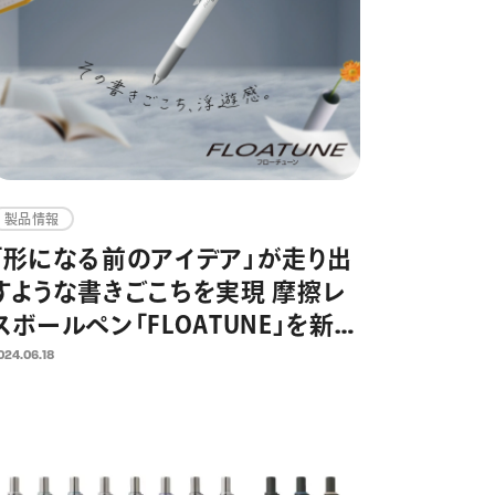
製品情報
「形になる前のアイデア」が走り出
すような書きごこちを実現 摩擦レ
スボールペン「FLOATUNE」を新発
売 形になる前のアイデアとメモ
024.06.18
に関する1000名意識調査を実施