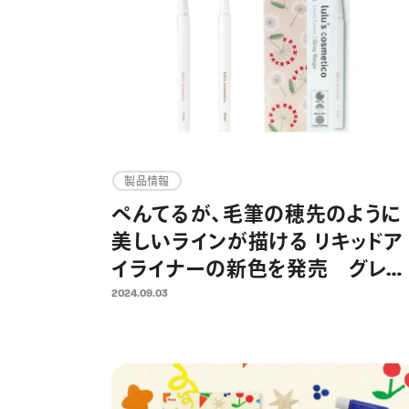
製品情報
ぺんてるが、毛筆の穂先のように
美しいラインが描ける リキッドア
イライナーの新色を発売 グレー
ベージュ、ローシェンナの2色を追
2024.09.03
加し全5色展開に