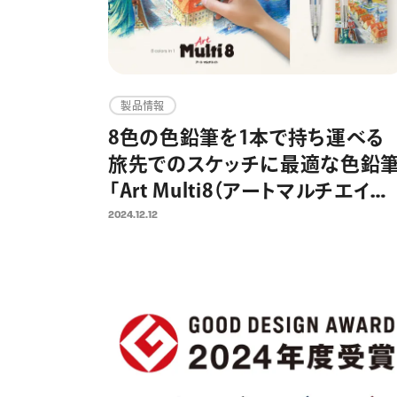
製品情報
8色の色鉛筆を1本で持ち運べる
旅先でのスケッチに最適な色鉛
「Art Multi8（アートマルチエイ
ト）」が登場 ユーザーイノベー
2024.12.12
ョンから、アートシーンに特化し
1本へ