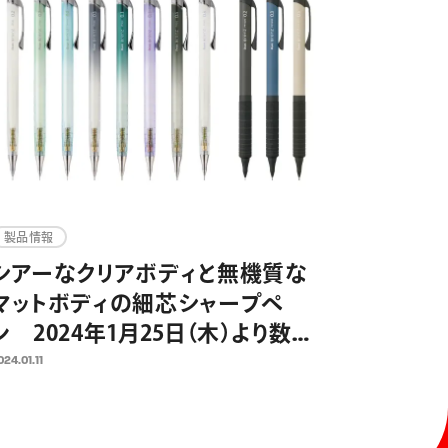
製品情報
シアーなクリアボディと無機質な
マットボディの細芯シャープペ
ン 2024年1月25日（木）より数量
限定発売 累計販売1500万本の
024.01.11
折れないシャープペン「オレンズ」
発売10周年企画 第二弾