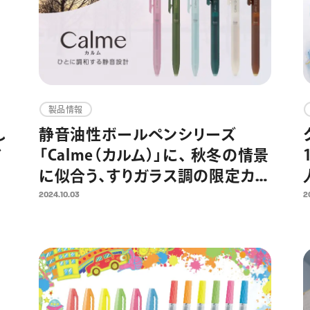
製品情報
し
静音油性ボールペンシリーズ
ド
「Calme（カルム）」に、 秋冬の情景
に似合う、すりガラス調の限定カラ
ーが登場
2024.10.03
2