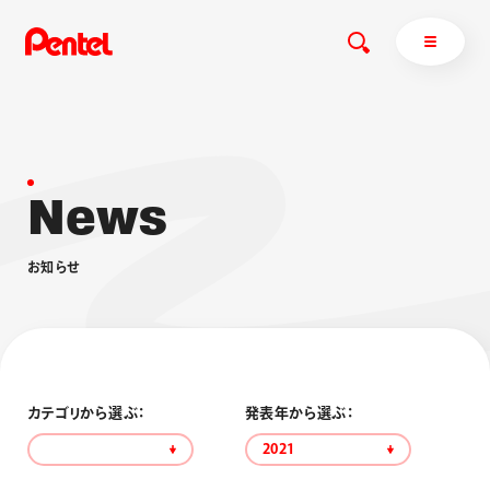
N
e
w
s
商品を探す
商品を探すトップ
お
知
ら
せ
ボールペン
ぺんてるについて
ペン
エナージェル
サインペン
オレンズ
マーカー
ぺんてるについてトップ
シャープペン
メッセージ
カテゴリから選ぶ：
発表年から選ぶ：
消し具
採用情報
2021
ブラッシュ（筆）
運営会社