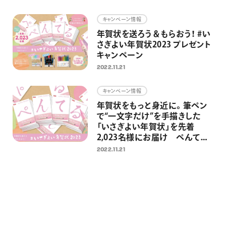
画材
キャンペーン情報
その他
年賀状を送ろう＆もらおう！ #い
さぎよい年賀状2023 プレゼント
キャンペーン
2022.11.21
キャンペーン情報
年賀状をもっと身近に。筆ペン
で“一文字だけ”を手描きした
「いさぎよい年賀状」を先着
2,023名様にお届け ぺんてる
に年賀状を送ると筆ペンが当た
2022.11.21
るキャンペーンも同時開催