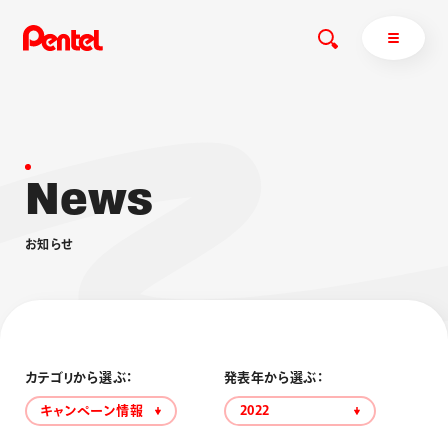
N
e
w
s
商品を探す
商品を探すトップ
お
知
ら
せ
ボールペン
ぺんてるについて
ペン
エナージェル
サインペン
オレンズ
マーカー
ぺんてるについてトップ
シャープペン
メッセージ
カテゴリから選ぶ：
発表年から選ぶ：
消し具
採用情報
キャンペーン情報
2022
ブラッシュ（筆）
運営会社