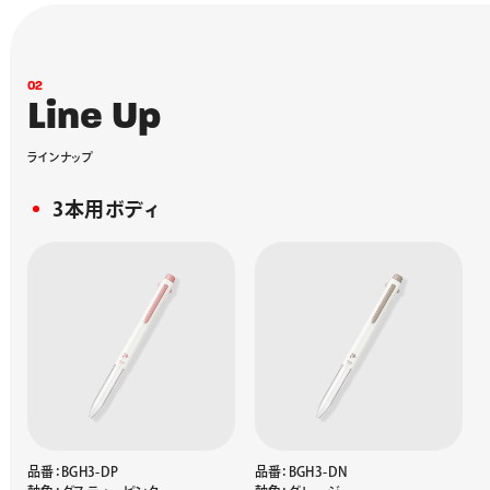
0
2
L
i
n
e
U
p
ラ
イ
ン
ナ
ッ
プ
3本用ボディ
品番：BGH3-DP
品番：BGH3-DN