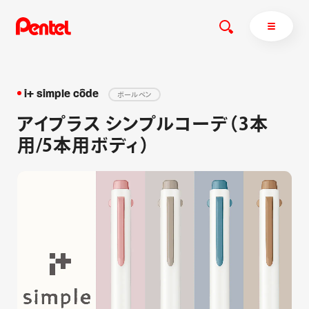
i+ simple côde
ボールペン
アイプラス シンプルコーデ（3本
商品を探す
用/5本用ボディ）
商品を探すトップ
ボールペン
ぺんてるについて
ペン
エナージェル
サインペン
オレンズ
マーカー
ぺんてるについてトップ
シャープペン
メッセージ
消し具
採用情報
ブラッシュ（筆）
運営会社