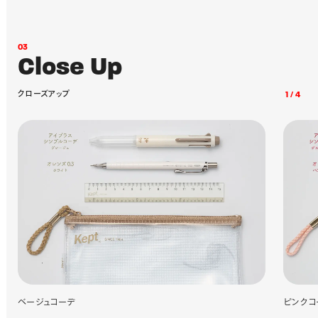
0
3
C
l
o
s
e
U
p
ク
ロ
ー
ズ
ア
ッ
プ
1
/
4
ベージュコーデ
ピンクコ