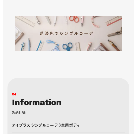
0
4
I
n
f
o
r
m
a
t
i
o
n
製
品
仕
様
アイプラス シンプルコーデ 3本用ボディ