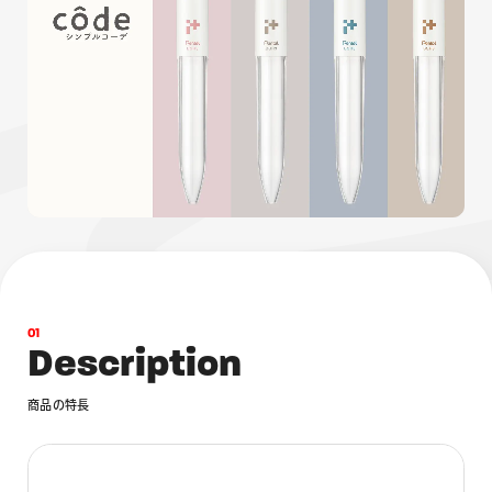
画材
その他
0
1
D
e
s
c
r
i
p
t
i
o
n
商
品
の
特
長