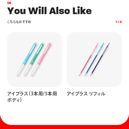
0
6
Y
o
u
W
i
l
l
A
l
s
o
L
i
k
e
こ
ち
ら
も
お
す
す
め
1
/
2
アイプラス（3本用/5本用
アイプラス リフィル
ボディ）