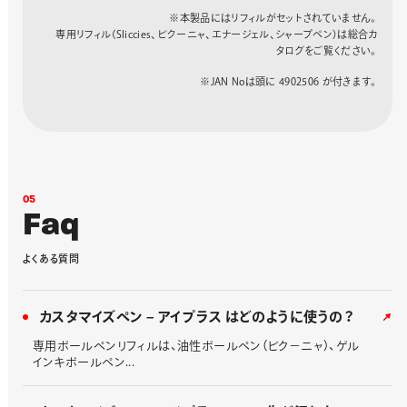
モカ
BGH5-DE
354679
※本製品にはリフィルがセットされていません。
専用リフィル（Sliccies、ビクーニャ、エナージェル、シャープペン）は総合カ
タログをご覧ください。
※JAN Noは頭に 4902506 が付きます。
0
5
F
a
q
よ
く
あ
る
質
問
カスタマイズペン – アイプラス はどのように使うの？
専用ボールペンリフィルは、油性ボールペン（ビク－ニャ）、ゲル
インキボールペン...