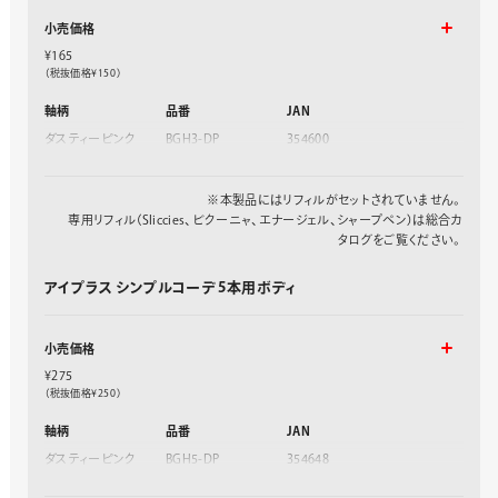
小売価格
¥165
（税抜価格¥150）
軸柄
品番
JAN
ダスティーピンク
BGH3-DP
354600
グレージュ
BGH3-DN
354617
ダスティーブルー
BGH3-DC
354624
モカ
BGH3-DE
354631
※本製品にはリフィルがセットされていません。
専用リフィル（Sliccies、ビクーニャ、エナージェル、シャープペン）は総合カ
タログをご覧ください。
アイプラス シンプルコーデ 5本用ボディ
小売価格
¥275
（税抜価格¥250）
軸柄
品番
JAN
ダスティーピンク
BGH5-DP
354648
グレージュ
BGH5-DN
354655
ダスティーブルー
BGH5-DC
354662