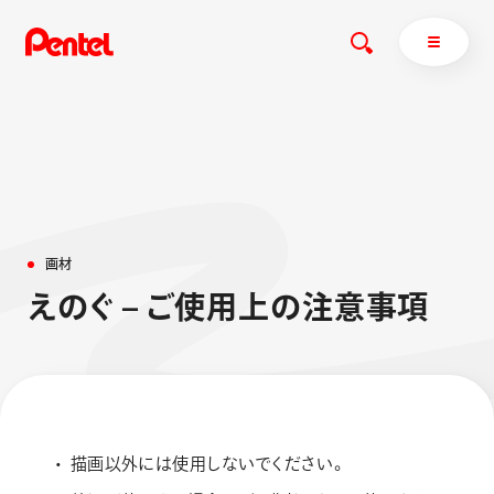
商品を探す
商品を探すトップ
画
材
ボールペン
え
の
ぐ
–
ご
使
用
上
の
注
意
事
項
ぺんてるについて
ペン
エナージェル
サインペン
オレンズ
マーカー
ぺんてるについてトップ
シャープペン
メッセージ
消し具
採用情報
描画以外には使用しないでください。
ブラッシュ（筆）
運営会社