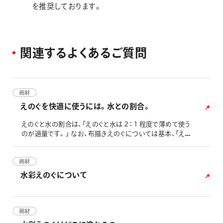
を推奨しております。
関
連
す
る
よ
く
あ
る
ご
質
問
画材
えのぐを快適に使うには。水との割合。
えのぐと水の割合は、「えのぐと水は２：１程度で薄めて使う
のが適量です。」 なお、布描きえのぐについては基本、「えの
ぐと水は２：１程度で薄めて使うのが適量です。」となります
が、描画する生地により下記を参考に水加減をお試しくださ
い。 ■FFPCシリーズの場合 こちらのページの「布の選び方、
画材
使用に関するご注意事項」にございます表ををご参照くださ
水彩えのぐについて
い。 ■FFWEシリーズの場合 下記表をご参照ください。
画材