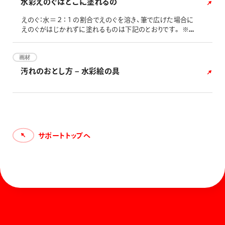
水彩えのぐはどこに塗れるの
えのぐ：水＝２：１の割合でえのぐを溶き、筆で広げた場合に
えのぐがはじかれずに塗れるものは下記のとおりです。 ※水
に濡れたり強くこすったりすると、色落ちしたり剥がれたりす
る場合があります。 ※えのぐを薄めすぎると、「○」の塗布面
でもはじかれて塗れない場合があります。 ※表面の加工状
画材
態や汚れ具合によっては、「○」の塗布面でもはじかれて塗れ
汚れのおとし方 – 水彩絵の具
ない場合があります。
サポートトップへ
ホーム
お知らせ