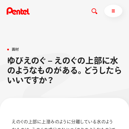
画
材
商品を探す
ゆ
び
え
の
ぐ
–
え
の
ぐ
の
上
部
に
水
商品を探すトップ
の
よ
う
な
も
の
が
あ
る
。
ど
う
し
た
ら
ボールペン
い
い
で
す
か
？
ぺんてるについて
ペン
エナージェル
サインペン
オレンズ
マーカー
ぺんてるについてトップ
シャープペン
メッセージ
消し具
採用情報
えのぐの上部に上澄みのように分離している水のよう
ブラッシュ（筆）
運営会社