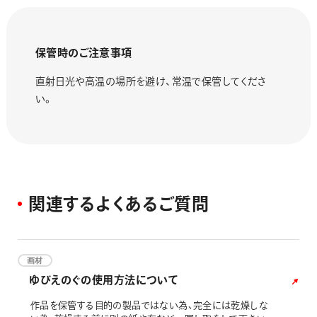
保管時のご注意事項
直射日光や高温の場所を避け、常温で保管してくださ
い。
関
連
す
る
よ
く
あ
る
ご
質
問
画材
ゆびえのぐの使用方法について
作品を保管する目的の製品ではない為、完全には乾燥しな