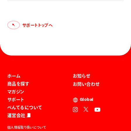
触れられるよう、フィンガーペイント用のえのぐ等に対し、
様々な要求事項が定められています。このえのぐは、その要
求事項を満たしていますが、手指以外の身体や顔へのペイン
トにはおすすめできません。手だけでご使用下さい。
サポートトップへ
ホーム
お知らせ
商品を探す
お問い合わせ
マガジン
サポート
Global
ぺんてるについて
運営会社
個人情報取り扱いについて