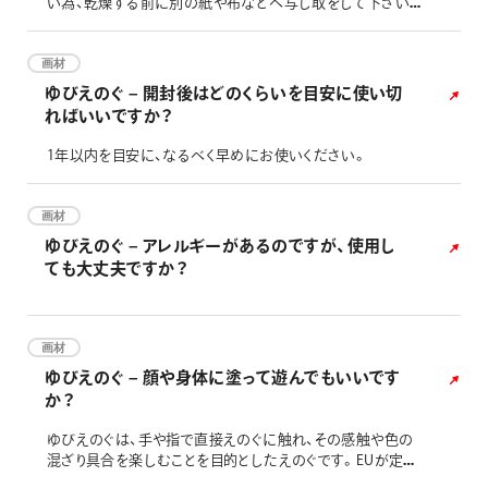
い為、乾燥する前に別の紙や布などへ写し取をして下さい。
※写し取った紙の長期保管には向いておりません。 また、水
溶性の絵の具なので、乾いた後も絵に霧吹きを吹きかけれ
ば再び写し取りが出来ます。
画材
ゆびえのぐ – 開封後はどのくらいを目安に使い切
ればいいですか？
1年以内を目安に、なるべく早めにお使いください。
画材
ゆびえのぐ – アレルギーがあるのですが、使用し
ても大丈夫ですか？
画材
ゆびえのぐ – 顔や身体に塗って遊んでもいいです
か？
ゆびえのぐは、手や指で直接えのぐに触れ、その感触や色の
混ざり具合を楽しむことを目的としたえのぐです。EUが定め
た玩具安全指令EN71-7では、安心して子供が手でえのぐに