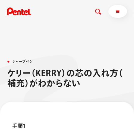
商品を探す
シ
ャ
ー
プ
ペ
ン
商品を探すトップ
ケ
リ
ー
（
K
E
R
R
Y
）
の
芯
の
入
れ
方
（
ボールペン
補
充
）
が
わ
か
ら
な
い
ぺんてるについて
ペン
エナージェル
サインペン
オレンズ
マーカー
ぺんてるについてトップ
シャープペン
メッセージ
消し具
採用情報
手順1
ブラッシュ（筆）
運営会社