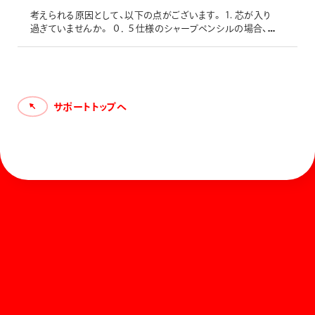
考えられる原因として、以下の点がございます。 1. 芯が入り
過ぎていませんか。 ０．５仕様のシャープペンシルの場合、
芯タンクの中に補充する芯の本数は、普通のシャープペンシ
ルの場合は2～3本、複合筆記具の場合のシャープペンシル
は、1～2本が適当です。 芯を入れ過ぎますと、芯タンクの中
で芯同士が競ってしまい動きにくくなり、芯が出てこなくなっ
てしまいます。０．７仕様芯や０．９仕様芯のような太い芯で
サポートトップへ
は１～
ホーム
お知らせ
商品を探す
お問い合わせ
マガジン
サポート
Global
ぺんてるについて