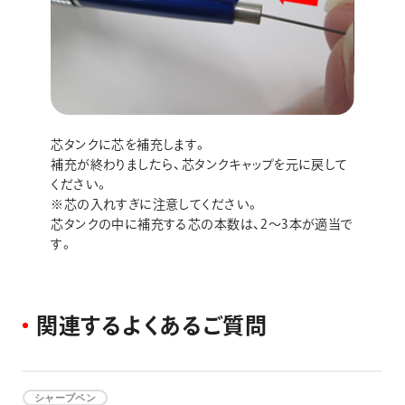
芯タンクに芯を補充します。
補充が終わりましたら、芯タンクキャップを元に戻して
ください。
※芯の入れすぎに注意してください。
芯タンクの中に補充する芯の本数は、2～3本が適当で
す。
関
連
す
る
よ
く
あ
る
ご
質
問
シャープペン