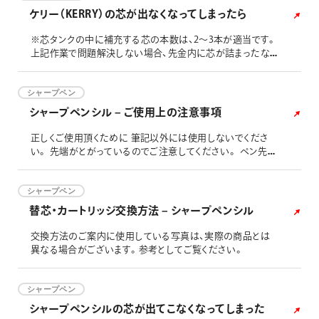
ケリー（KERRY）の芯が出なくなってしまったら
※芯タンクの中に補充する芯の本数は、2～3本が適当です。
上記作業で問題解決しない場合、先金内に芯が詰まったなど
による不具合で、部品交換が必要と思われます。 こちら(「各
種 部品購入について」)をご確認の上、購入についてご検討
ください。 芯詰まり除去後は、正しい使用方法をご参考の
シャープペン
上、ご使用いただきますようお願いいたします。 日本筆記具
シャープペンシル – ご使用上の注意事項
工業会の「お役立ち情報 シャープペンシル編」もご参照くだ
さい。
正しくご使用頂くために 筆記以外には使用しないでくださ
い。 先端がとがっているのでご注意してください。 ペン先が
金属製の製品は、落下などの衝撃が加わると、曲がることが
ございますので、落下には十分ご注意ください。 製品は、落
下などの衝撃が加わると本体が破損（キズ・割れ）することが
シャープペン
ございますので、落下には十分ご注意ください。 クリップを開
替芯・カートリッジ交換方法 – シャープペンシル
く方向に大きな力が加わりますと、クリップが変形したり、破
損・分
交換方法のご案内に使用している写真は、実際の商品とは
異なる場合がございます。参考としてご覧ください。
シャープペン
シャープペンシルの芯が出てこなくなってしまった