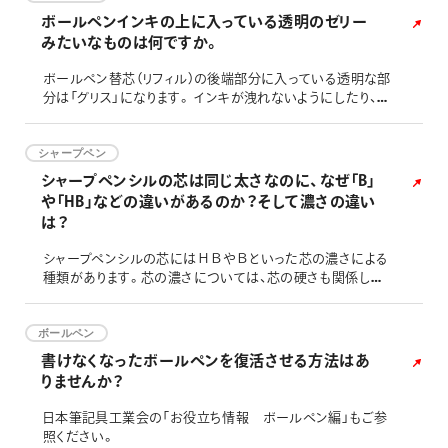
ボールペンインキの上に入っている透明のゼリー
みたいなものは何ですか。
ボールペン替芯（リフィル）の後端部分に入っている透明な部
分は「グリス」になります。 インキが洩れないようにしたり、乾
燥しないような役割があります。 充填されている「グリス」の
素材については企業秘密となります。
シャープペン
シャープペンシルの芯は同じ太さなのに、なぜ「B」
や「HB」などの違いがあるのか？そして濃さの違い
は？
シャープペンシルの芯にはＨＢやＢといった芯の濃さによる
種類があります。芯の濃さについては、芯の硬さも関係して
くるので、筆圧や好みに応じて選ぶのが適当です。 従来の木
軸鉛筆の粘土芯の場合は、芯の硬度を決めるのは黒鉛と粘
土の配合割合で決まっています。（黒鉛の割合が多いほど柔
ボールペン
らかく、粘土の割合が多いほど硬いです。） それに対して、樹
書けなくなったボールペンを復活させる方法はあ
脂芯の場合は、芯の硬度により黒鉛の割合は粘土芯ほど大き
りませんか？
くは変わりません。
日本筆記具工業会の「お役立ち情報 ボールペン編」もご参
照ください。