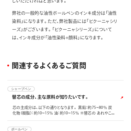
しいただければと思います。
画材
その他
弊社の一般的な油性ボールペンのインキ成分は「油性
染料」になります。ただ、弊社製品には「ビクーニャシリ
ーズ」がございます。「ビクーニャシリーズ」について
は、インキ成分が「油性染料+顔料」になります。
関
連
す
る
よ
く
あ
る
ご
質
問
シャープペン
替芯の成分、主な原料が知りたいです。
芯の主成分は、以下の通りとなります。 黒鉛：約75~80％ 炭
化物（樹脂）：約10~15％ 油：約10~15％ ※替芯の あれやこ
れやは、「日本筆記具工業会のお役立ち情報のシャープ編」を
ご参照ください。
ボールペン