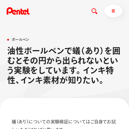
ボ
ー
ル
ペ
ン
油
性
ボ
ー
ル
ペ
ン
で
蟻
（
あ
り
）
を
囲
商品を探す
む
と
そ
の
円
か
ら
出
ら
れ
な
い
と
い
商品を探すトップ
う
実
験
を
し
て
い
ま
す
。
イ
ン
キ
特
ボールペン
性
、
イ
ン
キ
素
材
が
知
り
た
い
。
ぺんてるについて
ペン
エナージェル
サインペン
オレンズ
マーカー
ぺんてるについてトップ
シャープペン
メッセージ
消し具
採用情報
蟻（あり）についての実験検証についてはご自身でお試
ブラッシュ（筆）
運営会社