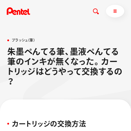
ブ
ラ
ッ
シ
ュ
（
筆
）
朱
墨
ぺ
ん
て
る
筆
、
墨
液
ぺ
ん
て
る
商品を探す
筆
の
イ
ン
キ
が
無
く
な
っ
た
。
カ
ー
商品を探すトップ
ト
リ
ッ
ジ
は
ど
う
や
っ
て
交
換
す
る
の
ボールペン
？
ぺんてるについて
ペン
エナージェル
サインペン
オレンズ
マーカー
ぺんてるについてトップ
シャープペン
メッセージ
消し具
採用情報
カ
ー
ト
リ
ッ
ジ
の
交
換
方
法
ブラッシュ（筆）
運営会社