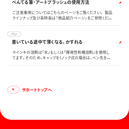
ぺんてる筆・アートブラッシュの使用方法
ご注意事項についてはこちらのページをご覧ください。 製品
ラインナップ及び各特長は『商品紹介ページ』をご参照くださ
い。
ペン
書いている途中で薄くなる、かすれる
※インキの溶剤は「水」もしくは「揮発性有機溶剤」を使用し
てます。そのため、キャップを（ノック式の場合は、ペン先を収
納）せずに放置しますと、ペン先から水や溶剤が揮発して書け
なくなります。お使いにならないときは、必ずキャップを（ノッ
ク式の場合は、ペン先を収納）してください。 カートリッジ式
の製品では、新しいカートリッジと交換するまで、カートリッジ
を外して保管したり、キャップを（ノック式の場合は、ペン先
サポートトップへ