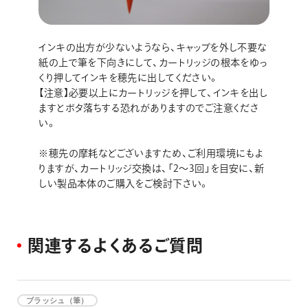
インキの出方が少ないようなら、キャップを外し不要な
紙の上で筆を下向きにして、カートリッジの根本をゆっ
くり押してインキを穂先に出してください。
【注意】必要以上にカートリッジを押して、インキを出し
ますとボタ落ちする恐れがありますのでご注意くださ
い。
※穂先の摩耗などございますため、ご利用環境にもよ
りますが、カートリッジ交換は、「2～3回」を目安に、新
しい製品本体のご購入をご検討下さい。
関
連
す
る
よ
く
あ
る
ご
質
問
ブラッシュ（筆）