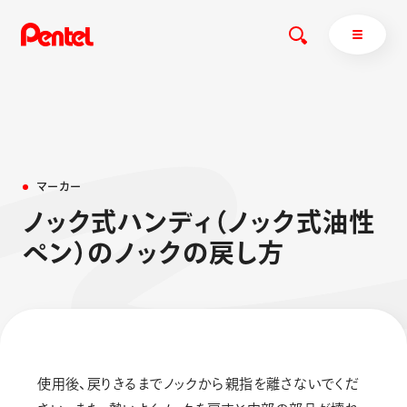
商品を探す
マ
ー
カ
ー
商品を探すトップ
ノ
ッ
ク
式
ハ
ン
デ
ィ
（
ノ
ッ
ク
式
油
性
ボールペン
ペ
ン
）
の
ノ
ッ
ク
の
戻
し
方
ぺんてるについて
ペン
エナージェル
サインペン
オレンズ
マーカー
ぺんてるについてトップ
シャープペン
メッセージ
消し具
採用情報
使用後、戻りきるまでノックから親指を離さないでくだ
ブラッシュ（筆）
運営会社