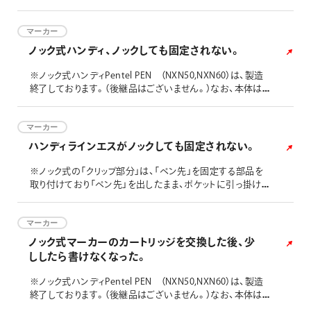
マーカー
ノック式ハンディ、ノックしても固定されない。
※ノック式ハンディPentel PEN （NXN50,NXN60）は、製造
終了しております。（後継品はございません。）なお、本体は製
造終了ですが、カートリッジ（ＸＮＲ４）は継続販売しておりま
す。
マーカー
ハンディラインエスがノックしても固定されない。
※ノック式の「クリップ部分」は、「ペン先」を固定する部品を
取り付けており「ペン先」を出したまま、ポケットに引っ掛けて
しまった場合に汚さないようにペン先が戻るように設計され
ています。 そのため、厚めの「ノートやバインダー」などに挟
んだり、バック内のペン刺しやポケットに挟んだりする際に斜
マーカー
めになり、負荷が掛かると外れてしまう可能性がありますの
ノック式マーカーのカートリッジを交換した後、少
で、ご注意ください。
ししたら書けなくなった。
※ノック式ハンディPentel PEN （NXN50,NXN60）は、製造
終了しております。（後継品はございません。）なお、本体は製
造終了ですが、カートリッジ（ＸＮＲ４）は継続販売しておりま