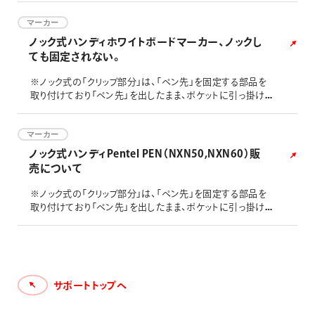
す。
マーカー
ノック式ハンディホワイトボードマーカー、ノックし
ても固定されない。
※ノック式の「クリップ部分」は、「ペン先」を固定する部品を
取り付けており「ペン先」を出したまま、ポケットに引っ掛けて
しまった場合に汚さないようにペン先が戻るように設計され
ています。 そのため、厚めの「ノートやバインダー」などに挟
んだり、バック内のペン刺しやポケットに挟んだりする際に斜
マーカー
めになり、負荷が掛かると外れてしまう可能性がありますの
ノック式ハンディPentel PEN（NXN50,NXN60）販
で、ご注意ください。 上記に該当する主な製品 ・ノック式ハ
売について
ンデ
※ノック式の「クリップ部分」は、「ペン先」を固定する部品を
取り付けており「ペン先」を出したまま、ポケットに引っ掛けて
しまった場合に汚さないようにペン先が戻るように設計され
ています。 そのため、厚めの「ノートやバインダー」などに挟
んだり、バック内のペン刺しやポケットに挟んだりする際に斜
めになり、負荷が掛かると外れてしまう可能性がありますの
で、ご注意ください。 上記に該当する主な製品 ・ノック式ハ
サポートトップへ
ンデ