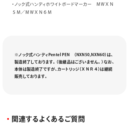
・ノック式ハンディホワイトボードマーカー ＭＷＸＮ
５Ｍ／ＭＷＸＮ６Ｍ
※ノック式ハンディPentel PEN （NXN50,NXN60）は、
製造終了しております。（後継品はございません。）
なお、
本体は製造終了ですが、カートリッジ（ＸＮＲ４）は継続
販売しております。
関
連
す
る
よ
く
あ
る
ご
質
問