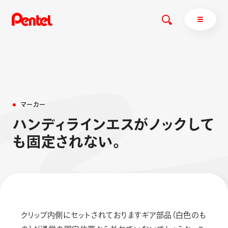
商品を探す
マ
ー
カ
ー
商品を探すトップ
ハ
ン
デ
ィ
ラ
イ
ン
エ
ス
が
ノ
ッ
ク
し
て
ボールペン
も
固
定
さ
れ
な
い
。
ぺんてるについて
ペン
エナージェル
サインペン
オレンズ
マーカー
ぺんてるについてトップ
シャープペン
メッセージ
消し具
採用情報
クリップ内側にセットされておりますギア部品（白色のも
ブラッシュ（筆）
運営会社