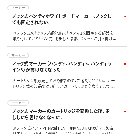
す。
マーカー
ノック式ハンディホワイトボードマーカー、ノックし
ても固定されない。
※ノック式の「クリップ部分」は、「ペン先」を固定する部品を
取り付けており「ペン先」を出したまま、ポケットに引っ掛けて
しまった場合に汚さないようにペン先が戻るように設計され
ています。 そのため、厚めの「ノートやバインダー」などに挟
んだり、バック内のペン刺しやポケットに挟んだりする際に斜
マーカー
めになり、負荷が掛かると外れてしまう可能性がありますの
ノック式マーカー（ハンディ、ハンディS、ハンディラ
で、ご注意ください。 上記に該当する主な製品 ・ノック式ハ
インS）が書けなくなった
ンデ
カートリッジを販売しておりますので、ご確認ください。 カー
トリッジ式の製品では、新しいカートリッジと交換するまで、カ
ートリッジを外して保管したり、ペン先を収納せずに放置しな
いでください。ペン先が乾燥して、新しいカートリッジを入れ
てもインキが出なくなります。また、2週間以上インキを使い
マーカー
切った状態で保管した場合においても、ペン先乾燥の要因と
ノック式マーカーのカートリッジを交換した後、少
なりますのでご注意ください。 なお、「ペン先」は交換できな
ししたら書けなくなった。
いた
※ノック式ハンディPentel PEN （NXN50,NXN60）は、製造
終了しております。（後継品はございません。）なお、本体は製