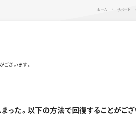
ホーム
サポート
がございます。
ーン 限定
アートクレヨン
くるりら
sign
てしまった。以下の方法で回復することがござ