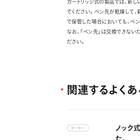
カートリッジ式の製品では、新し
でください。ペン先が乾燥して、
で保管した場合においても、ペン
なお、「ペン先」は交換できない
ださい。
関
連
す
る
よ
く
あ
ノック
マーカー
た。