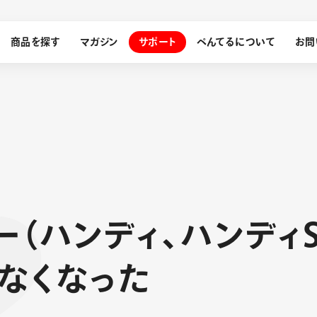
商品を探す
マガジン
サポート
ぺんてるについて
お問
探す
ぺんてるについて
ン
サインペン
オレンズ
ー
（
ハ
ン
デ
ィ
、
ハ
ン
デ
ィ
メッセージ
採用情報
筆）
な
く
な
っ
た
運営会社