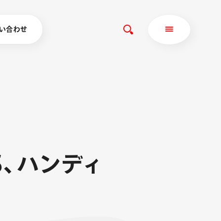
い合わせ
S
、
ハ
ン
デ
ィ