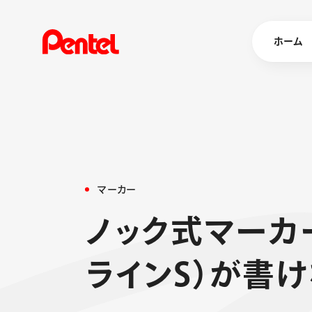
ホーム
商品を
ボールペン
ペン
マ
ー
カ
ー
マーカー
シャープペ
エナージェル
ノ
ッ
ク
式
マ
ー
カ
消し具
ブラッシュ（
ラ
イ
ン
S
）
が
書
け
画材
その他