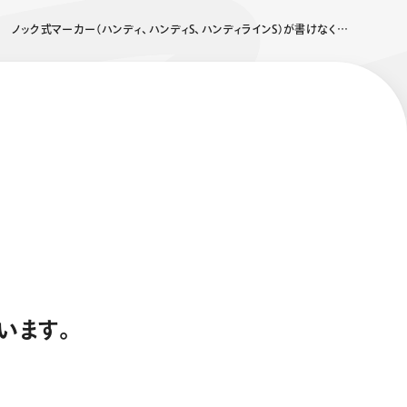
ノック式マーカー（ハンディ、ハンディS、ハンディラインS）が書けなくなった
エナージェル コハレ
スマッシュ 限定 ダイヤ
モンドメタリックカラ
ーズ
います。